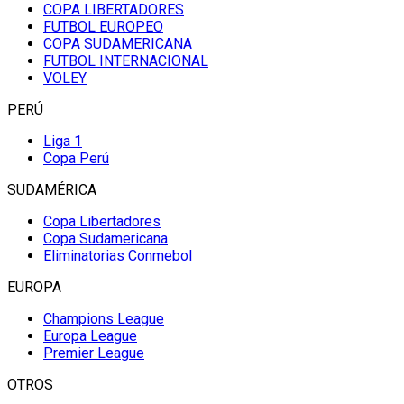
COPA LIBERTADORES
FUTBOL EUROPEO
COPA SUDAMERICANA
FUTBOL INTERNACIONAL
VOLEY
PERÚ
Liga 1
Copa Perú
SUDAMÉRICA
Copa Libertadores
Copa Sudamericana
Eliminatorias Conmebol
EUROPA
Champions League
Europa League
Premier League
OTROS