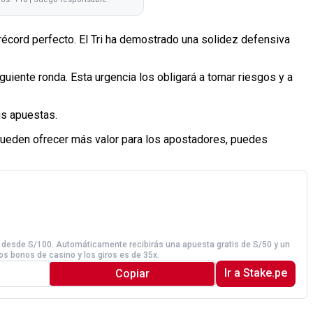
n récord perfecto. El Tri ha demostrado una solidez defensiva
iguiente ronda. Esta urgencia los obligará a tomar riesgos y a
us apuestas.
 pueden ofrecer más valor para los apostadores, puedes