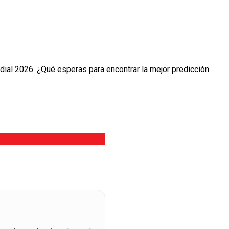
dial 2026. ¿Qué esperas para encontrar la mejor predicción