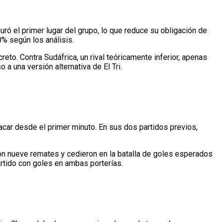
ó el primer lugar del grupo, lo que reduce su obligación de
0% según los análisis.
to. Contra Sudáfrica, un rival teóricamente inferior, apenas
a una versión alternativa de El Tri.
car desde el primer minuto. En sus dos partidos previos,
eron nueve remates y cedieron en la batalla de goles esperados
partido con goles en ambas porterías.