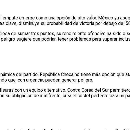
 empate emerge como una opción de alto valor. México ya asegur
es clave, disminuye su probabilidad de victoria por debajo del 5
osa de sumar tres puntos, su rendimiento ofensivo ha sido discre
peligro sugiere que podrían tener problemas para superar incluso 
námica del partido. República Checa no tiene más opción que ata
o que, con urgencia, pueden generar peligro.
 fisuras con un equipo alternativo. Contra Corea del Sur permiti
n su obligación de ir al frente, crea el cóctel perfecto para un 