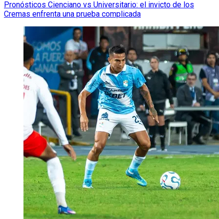
Pronósticos Cienciano vs Universitario: el invicto de los
Cremas enfrenta una prueba complicada