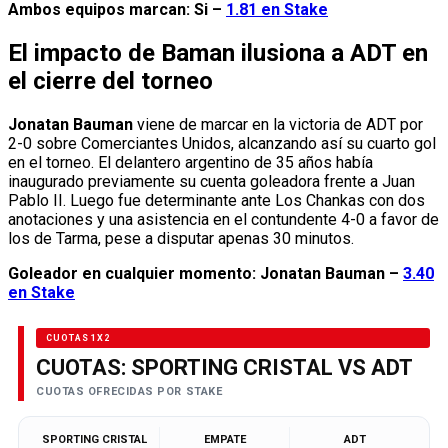
Ambos equipos marcan: Si –
1.81 en Stake
El impacto de Baman ilusiona a ADT en
el cierre del torneo
Jonatan Bauman
viene de marcar en la victoria de ADT por
2-0 sobre Comerciantes Unidos, alcanzando así su cuarto gol
en el torneo. El delantero argentino de 35 años había
inaugurado previamente su cuenta goleadora frente a Juan
Pablo II. Luego fue determinante ante Los Chankas con dos
anotaciones y una asistencia en el contundente 4-0 a favor de
los de Tarma, pese a disputar apenas 30 minutos.
Goleador en cualquier momento: Jonatan Bauman –
3.40
en Stake
CUOTAS 1X2
CUOTAS: SPORTING CRISTAL VS ADT
CUOTAS OFRECIDAS POR STAKE
SPORTING CRISTAL
EMPATE
ADT