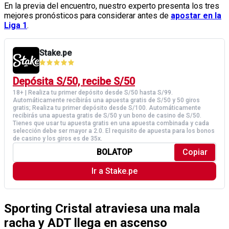
En la previa del encuentro, nuestro experto presenta los tres
mejores pronósticos para considerar antes de
apostar en la
Liga 1
.
Sporting Cristal atraviesa una mala
racha y ADT llega en ascenso