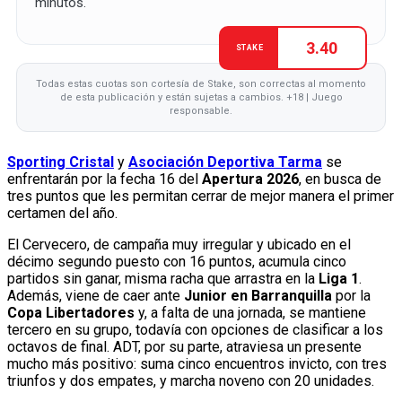
minutos.
3.40
STAKE
Todas estas cuotas son cortesía de Stake, son correctas al momento
de esta publicación y están sujetas a cambios. +18 | Juego
responsable.
Sporting Cristal
y
Asociación Deportiva Tarma
se
enfrentarán por la fecha 16 del
Apertura 2026
, en busca de
tres puntos que les permitan cerrar de mejor manera el primer
certamen del año.
El Cervecero, de campaña muy irregular y ubicado en el
décimo segundo puesto con 16 puntos, acumula cinco
partidos sin ganar, misma racha que arrastra en la
Liga 1
.
Además, viene de caer ante
Junior en Barranquilla
por la
Copa Libertadores
y, a falta de una jornada, se mantiene
tercero en su grupo, todavía con opciones de clasificar a los
octavos de final. ADT, por su parte, atraviesa un presente
mucho más positivo: suma cinco encuentros invicto, con tres
triunfos y dos empates, y marcha noveno con 20 unidades.