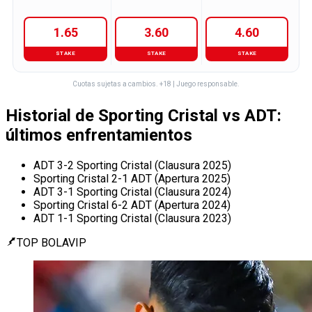
1.65
3.60
4.60
STAKE
STAKE
STAKE
Cuotas sujetas a cambios. +18 | Juego responsable.
Historial de Sporting Cristal vs ADT:
últimos enfrentamientos
ADT 3-2 Sporting Cristal (Clausura 2025)
Sporting Cristal 2-1 ADT (Apertura 2025)
ADT 3-1 Sporting Cristal (Clausura 2024)
Sporting Cristal 6-2 ADT (Apertura 2024)
ADT 1-1 Sporting Cristal (Clausura 2023)
TOP BOLAVIP