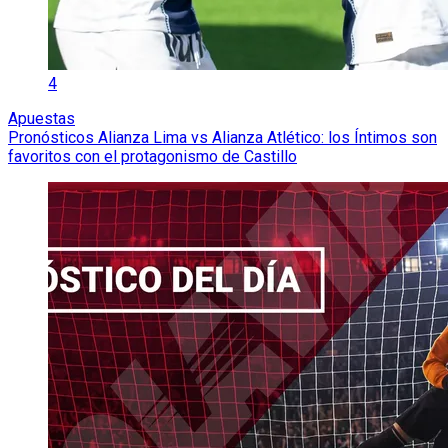
4
Apuestas
Pronósticos Alianza Lima vs Alianza Atlético: los Íntimos son
favoritos con el protagonismo de Castillo