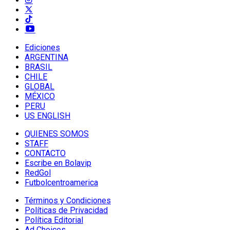
Ediciones
ARGENTINA
BRASIL
CHILE
GLOBAL
MÉXICO
PERU
US ENGLISH
QUIENES SOMOS
STAFF
CONTACTO
Escribe en Bolavip
RedGol
Futbolcentroamerica
Términos y Condiciones
Políticas de Privacidad
Política Editorial
Ad Choices