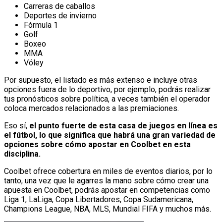
Carreras de caballos
Deportes de invierno
Fórmula 1
Golf
Boxeo
MMA
Vóley
Por supuesto, el listado es más extenso e incluye otras
opciones fuera de lo deportivo, por ejemplo, podrás realizar
tus pronósticos sobre política, a veces también el operador
coloca mercados relacionados a las premiaciones.
Eso sí,
el punto fuerte de esta casa de juegos en línea es
el fútbol, lo que significa que habrá una gran variedad de
opciones sobre cómo apostar en Coolbet en esta
disciplina.
Coolbet ofrece cobertura en miles de eventos diarios, por lo
tanto, una vez que le agarres la mano sobre cómo crear una
apuesta en Coolbet, podrás apostar en competencias como
Liga 1, LaLiga, Copa Libertadores, Copa Sudamericana,
Champions League, NBA, MLS, Mundial FIFA y muchos más.