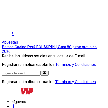
5
Apuestas
Betano Casino Perú BOLASPIN | Gana 80 giros gratis en
2026
Recibe las últimas noticias en tu casilla de E-mail
Registrarse implica aceptar los
Términos y Condiciones
Registrarse implica aceptar los
Términos y Condiciones
síguenos