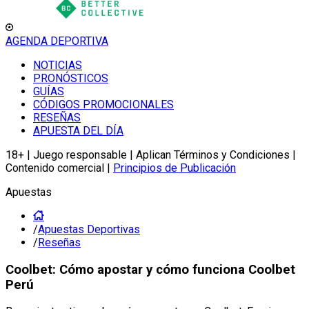
AGENDA DEPORTIVA
NOTICIAS
PRONÓSTICOS
GUÍAS
CÓDIGOS PROMOCIONALES
RESEÑAS
APUESTA DEL DÍA
18+ | Juego responsable | Aplican Términos y Condiciones |
Contenido comercial |
Principios de Publicación
Apuestas
/
Apuestas Deportivas
/
Reseñas
Coolbet: Cómo apostar y cómo funciona Coolbet
Perú