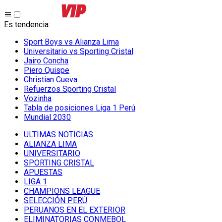
Es tendencia
:
Sport Boys vs Alianza Lima
Universitario vs Sporting Cristal
Jairo Concha
Piero Quispe
Christian Cueva
Refuerzos Sporting Cristal
Vozinha
Tabla de posiciones Liga 1 Perú
Mundial 2030
ULTIMAS NOTICIAS
ALIANZA LIMA
UNIVERSITARIO
SPORTING CRISTAL
APUESTAS
LIGA 1
CHAMPIONS LEAGUE
SELECCIÓN PERÚ
PERUANOS EN EL EXTERIOR
ELIMINATORIAS CONMEBOL