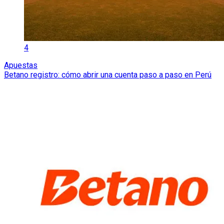
4
Apuestas
Betano registro: cómo abrir una cuenta paso a paso en Perú