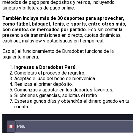
métodos de pago para depósitos y retiros, incluyendo
tarjetas y billeteras de pago online.
También incluye más de 30 deportes para aprovechar,
como fútbol, básquet, tenis, e-sports, entre otros más,
con cientos de mercados por partido.
Eso sin contar la
presencia de transmisiones en directo, cuotas dinámicas,
cash out, multiview y estadísticas en tiempo real.
Eso sí, el funcionamiento de Duradobet funciona de la
siguiente manera:
Ingresas a Doradobet Perú.
Completas el proceso de registro.
Aceptas el uso del bono de bienvenida.
Realizas el primer depósito.
Comienzas a apostar en tus deportes favoritos.
Si obtienes ganancias, solicitas el retiro.
Espera algunos días y obtendrás el dinero ganado en tu
cuenta.