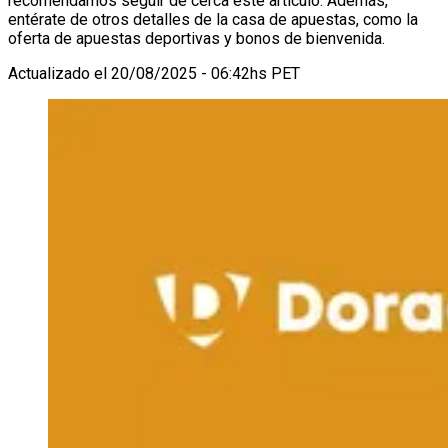
recomendamos seguir de cerca este artículo. Además,
entérate de otros detalles de la casa de apuestas, como la
oferta de apuestas deportivas y bonos de bienvenida.
Actualizado el
20/08/2025 - 06:42hs PET