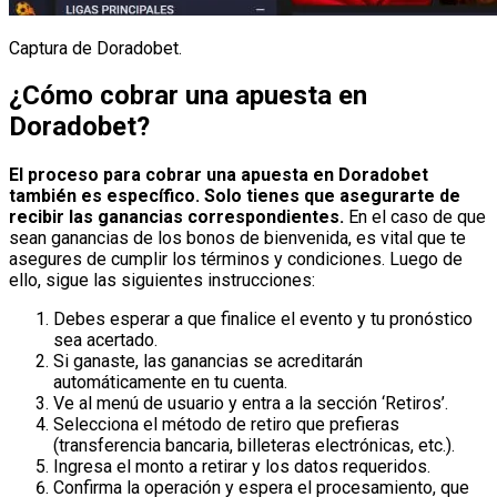
Captura de Doradobet.
¿Cómo cobrar una apuesta en
Doradobet?
El proceso para cobrar una apuesta en Doradobet
también es específico. Solo tienes que asegurarte de
recibir las ganancias correspondientes.
En el caso de que
sean ganancias de los bonos de bienvenida, es vital que te
asegures de cumplir los términos y condiciones. Luego de
ello, sigue las siguientes instrucciones:
Debes esperar a que finalice el evento y tu pronóstico
sea acertado.
Si ganaste, las ganancias se acreditarán
automáticamente en tu cuenta.
Ve al menú de usuario y entra a la sección ‘Retiros’.
Selecciona el método de retiro que prefieras
(transferencia bancaria, billeteras electrónicas, etc.).
Ingresa el monto a retirar y los datos requeridos.
Confirma la operación y espera el procesamiento, que