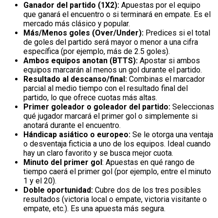
Ganador del partido (1X2):
Apuestas por el equipo
que ganará el encuentro o si terminará en empate. Es el
mercado más clásico y popular.
Más/Menos goles (Over/Under):
Predices si el total
de goles del partido será mayor o menor a una cifra
específica (por ejemplo, más de 2.5 goles).
Ambos equipos anotan (BTTS):
Apostar si ambos
equipos marcarán al menos un gol durante el partido.
Resultado al descanso/final:
Combinas el marcador
parcial al medio tiempo con el resultado final del
partido, lo que ofrece cuotas más altas.
Primer goleador o goleador del partido:
Seleccionas
qué jugador marcará el primer gol o simplemente si
anotará durante el encuentro.
Hándicap asiático o europeo:
Se le otorga una ventaja
o desventaja ficticia a uno de los equipos. Ideal cuando
hay un claro favorito y se busca mejor cuota.
Minuto del primer gol
: Apuestas en qué rango de
tiempo caerá el primer gol (por ejemplo, entre el minuto
1 y el 20).
Doble oportunidad:
Cubre dos de los tres posibles
resultados (victoria local o empate, victoria visitante o
empate, etc.). Es una apuesta más segura.