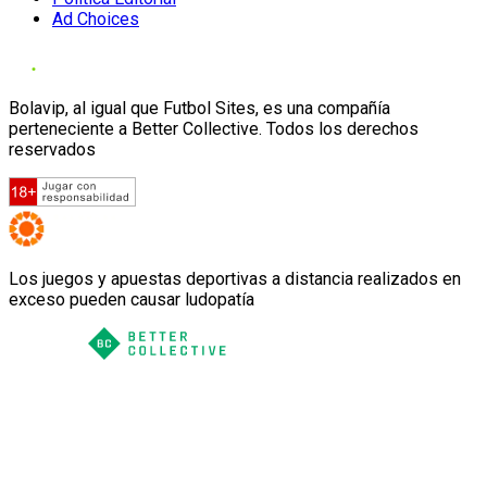
Ad Choices
Bolavip, al igual que Futbol Sites, es una compañía
perteneciente a Better Collective. Todos los derechos
reservados
Los juegos y apuestas deportivas a distancia realizados en
exceso pueden causar ludopatía