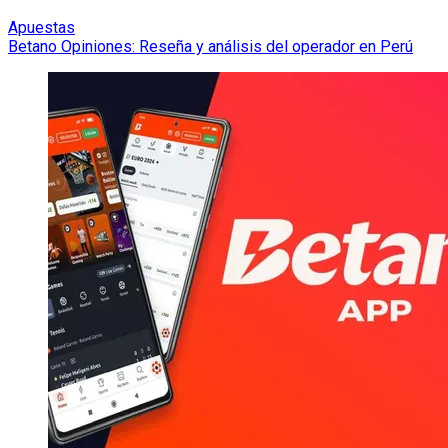
Apuestas
Betano Opiniones: Reseña y análisis del operador en Perú