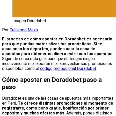
Imagen Doradobet
Por
Guillermo Maza
El proceso de cómo apostar en Doradobet es necesario
para que puedas materializar tus pronósticos. Si te
apasionan los deportes, puedes usar la casa de
apuestas para obtener un dinero extra con tus apuestas.
Sigue de cerca esta guía para que no tengas ningún
inconveniente ni al apostar ni al aprovechar sus promociones
disponibles como el
código promocional Doradobet
.
Cómo apostar en Doradobet paso a
paso
Doradobet es una de las casas de apuestas más importantes
en Perú.
Te ofrece distintas promociones al momento de
registrarte, como bono gratis, bonificación por primer
depósito y muchas ofertas más.
Además, posee distintos