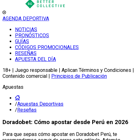
AGENDA DEPORTIVA
NOTICIAS
PRONÓSTICOS
GUÍAS
CÓDIGOS PROMOCIONALES
RESEÑAS
APUESTA DEL DÍA
18+ | Juego responsable | Aplican Términos y Condiciones |
Contenido comercial |
Principios de Publicación
Apuestas
/
Apuestas Deportivas
/
Reseñas
Doradobet: Cómo apostar desde Perú en 2026
Para que sepas cómo apostar en Doradobet Perú, te