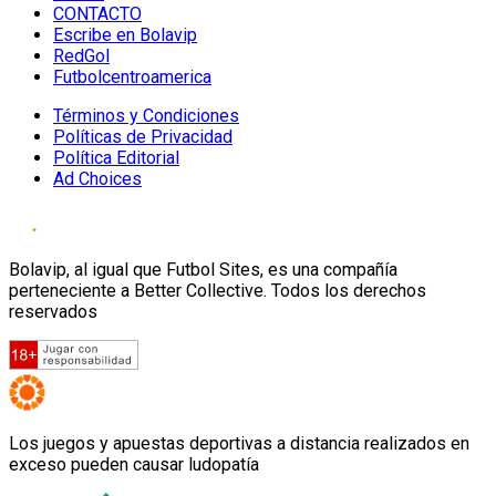
CONTACTO
Escribe en Bolavip
RedGol
Futbolcentroamerica
Términos y Condiciones
Políticas de Privacidad
Política Editorial
Ad Choices
Bolavip, al igual que Futbol Sites, es una compañía
perteneciente a Better Collective. Todos los derechos
reservados
Los juegos y apuestas deportivas a distancia realizados en
exceso pueden causar ludopatía