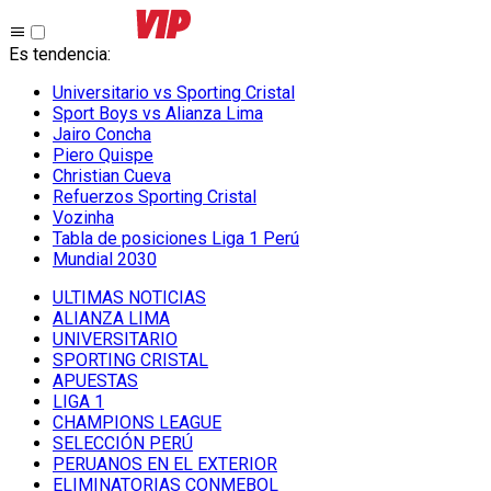
Es tendencia
:
Universitario vs Sporting Cristal
Sport Boys vs Alianza Lima
Jairo Concha
Piero Quispe
Christian Cueva
Refuerzos Sporting Cristal
Vozinha
Tabla de posiciones Liga 1 Perú
Mundial 2030
ULTIMAS NOTICIAS
ALIANZA LIMA
UNIVERSITARIO
SPORTING CRISTAL
APUESTAS
LIGA 1
CHAMPIONS LEAGUE
SELECCIÓN PERÚ
PERUANOS EN EL EXTERIOR
ELIMINATORIAS CONMEBOL