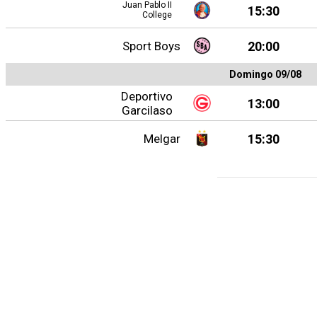
Juan Pablo II
15:30
College
Sport Boys
20:00
Domingo 09/08
Deportivo
13:00
Garcilaso
Melgar
15:30