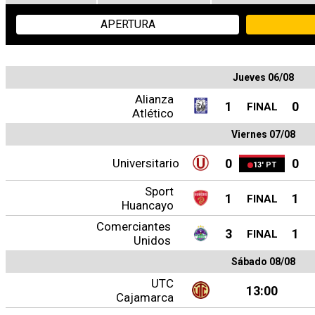
APERTURA
Jueves 06/08
Alianza
1
0
FINAL
Atlético
Viernes 07/08
Universitario
0
0
13'
PT
Sport
1
1
FINAL
Huancayo
Comerciantes
3
1
FINAL
Unidos
Sábado 08/08
UTC
13:00
Cajamarca