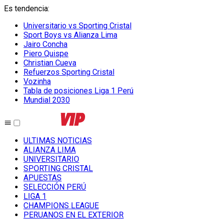
Es tendencia
:
Universitario vs Sporting Cristal
Sport Boys vs Alianza Lima
Jairo Concha
Piero Quispe
Christian Cueva
Refuerzos Sporting Cristal
Vozinha
Tabla de posiciones Liga 1 Perú
Mundial 2030
ULTIMAS NOTICIAS
ALIANZA LIMA
UNIVERSITARIO
SPORTING CRISTAL
APUESTAS
SELECCIÓN PERÚ
LIGA 1
CHAMPIONS LEAGUE
PERUANOS EN EL EXTERIOR