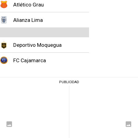
Atlético Grau
Alianza Lima
Deportivo Moquegua
FC Cajamarca