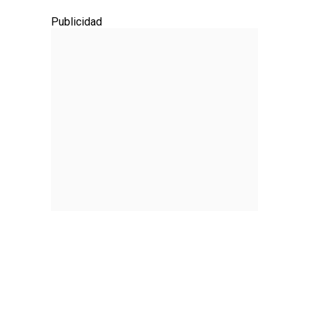
Publicidad