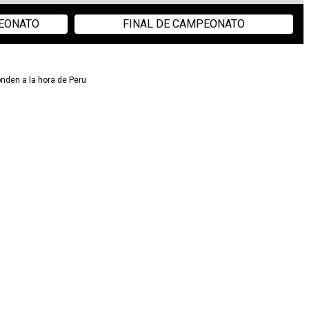
PEONATO
FINAL DE CAMPEONATO
onden a la hora de Peru