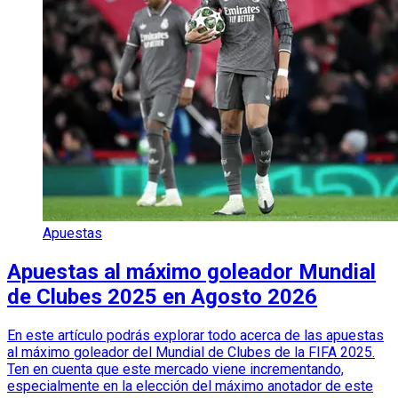
Apuestas
Apuestas al máximo goleador Mundial
de Clubes 2025 en Agosto 2026
En este artículo podrás explorar todo acerca de las apuestas
al máximo goleador del Mundial de Clubes de la FIFA 2025.
Ten en cuenta que este mercado viene incrementando,
especialmente en la elección del máximo anotador de este