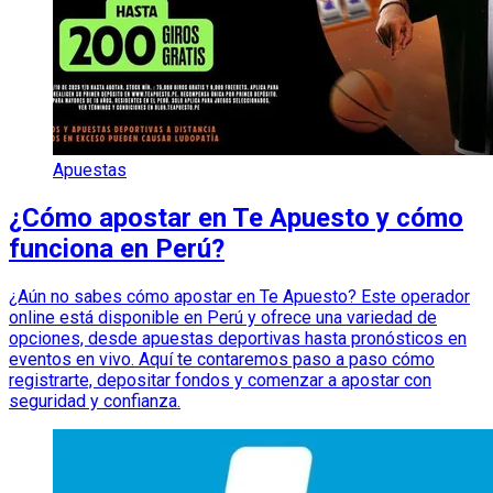
Apuestas
¿Cómo apostar en Te Apuesto y cómo
funciona en Perú?
¿Aún no sabes cómo apostar en Te Apuesto? Este operador
online está disponible en Perú y ofrece una variedad de
opciones, desde apuestas deportivas hasta pronósticos en
eventos en vivo. Aquí te contaremos paso a paso cómo
registrarte, depositar fondos y comenzar a apostar con
seguridad y confianza.