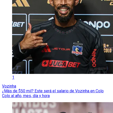
1
Vozinha
¿Más de $50 mil? Este será el salario de Vozinha en Colo
Colo al año, mes, día y hora