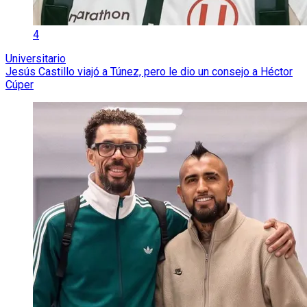
4
Universitario
Jesús Castillo viajó a Túnez, pero le dio un consejo a Héctor
Cúper