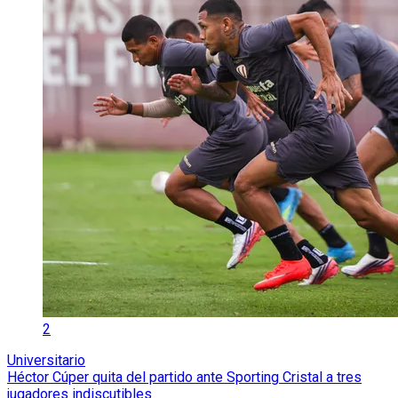
2
Universitario
Héctor Cúper quita del partido ante Sporting Cristal a tres
jugadores indiscutibles