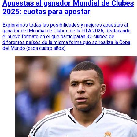
Apuestas al ganador Mundial de Clubes
2025: cuotas para apostar
Exploramos todas las posibilidades y mejores apuestas al
ganador del Mundial de Clubes de la FIFA 2025, destacando
el nuevo formato en el que participarán 32 clubes de
diferentes países de la misma forma que se realiza la Copa
del Mundo (cada cuatro años).