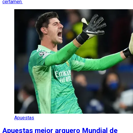
certamen.
Apuestas
Apuestas mejor arquero Mundial de