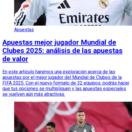
Apuestas
Apuestas mejor jugador Mundial de
Clubes 2025: análisis de las apuestas
de valor
En este artículo haremos una exploración acerca de las
apuestas por el mejor jugador del Mundial de Clubes de la
FIFA 2025. Con el nuevo formato de 32 equipos, podrás hacer
que tus opciones se multipliquen y las apuestas especiales
se vuelven aún más atractivas.