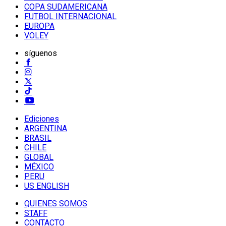
COPA SUDAMERICANA
FUTBOL INTERNACIONAL
EUROPA
VOLEY
síguenos
Ediciones
ARGENTINA
BRASIL
CHILE
GLOBAL
MÉXICO
PERU
US ENGLISH
QUIENES SOMOS
STAFF
CONTACTO