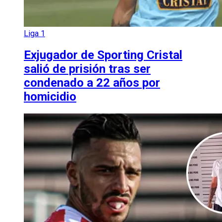
Liga 1
Exjugador de Sporting Cristal
salió de prisión tras ser
condenado a 22 años por
homicidio