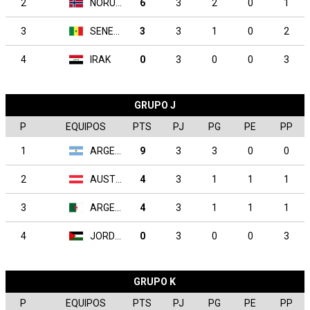
2
NORUEGA
6
3
2
0
1
3
SENEGAL
3
3
1
0
2
4
IRAK
0
3
0
0
3
GRUPO J
P
EQUIPOS
PTS
PJ
PG
PE
PP
1
ARGENTINA
9
3
3
0
0
2
AUSTRIA
4
3
1
1
1
3
ARGELIA
4
3
1
1
1
4
JORDANIA
0
3
0
0
3
GRUPO K
P
EQUIPOS
PTS
PJ
PG
PE
PP