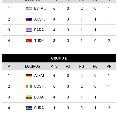
1
ESTADOS UNIDOS
6
3
2
0
1
2
AUSTRALIA
4
3
1
1
1
3
PARAGUAY
4
3
1
1
1
4
TÜRKIYE
3
3
1
0
2
GRUPO E
P
EQUIPOS
PTS
PJ
PG
PE
PP
1
ALEMANIA
6
3
2
0
1
2
COSTA DE MARFIL
6
3
2
0
1
3
ECUADOR
4
3
1
1
1
4
CURAZAO
1
3
0
1
2