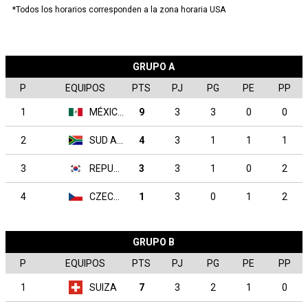
*Todos los horarios corresponden a la zona horaria USA
GRUPO A
P
EQUIPOS
PTS
PJ
PG
PE
PP
1
MÉXICO
9
3
3
0
0
2
SUD AFRICA
4
3
1
1
1
3
REPUBLICA DE COREA
3
3
1
0
2
4
CZECHIA
1
3
0
1
2
GRUPO B
P
EQUIPOS
PTS
PJ
PG
PE
PP
1
SUIZA
7
3
2
1
0