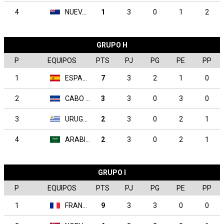
4
NUEVA ZELANDA
1
3
0
1
2
GRUPO H
P
EQUIPOS
PTS
PJ
PG
PE
PP
1
ESPAÑA
7
3
2
1
0
2
CABO VERDE
3
3
0
3
0
3
URUGUAY
2
3
0
2
1
4
ARABIA SAUDITA
2
3
0
2
1
GRUPO I
P
EQUIPOS
PTS
PJ
PG
PE
PP
1
FRANCIA
9
3
3
0
0