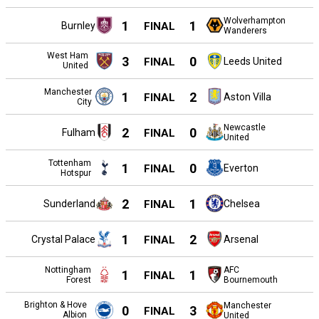
Wolverhampton
1
1
Burnley
FINAL
Wanderers
West Ham
3
0
FINAL
Leeds United
United
Manchester
1
2
FINAL
Aston Villa
City
Newcastle
2
0
Fulham
FINAL
United
Tottenham
1
0
FINAL
Everton
Hotspur
2
1
Sunderland
FINAL
Chelsea
1
2
Crystal Palace
FINAL
Arsenal
Nottingham
AFC
1
1
FINAL
Forest
Bournemouth
Brighton & Hove
Manchester
0
3
FINAL
Albion
United