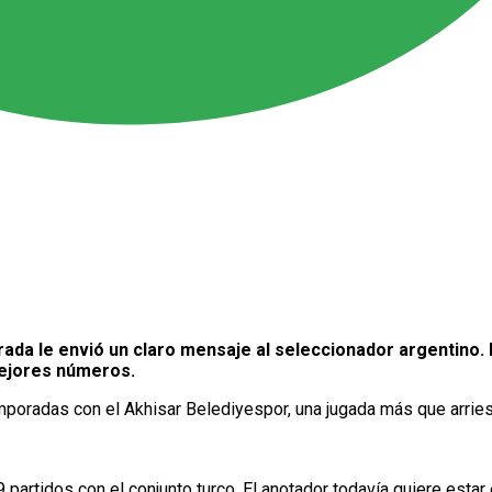
da le envió un claro mensaje al seleccionador argentino. 
mejores números.
poradas con el Akhisar Belediyespor, una jugada más que arries
partidos con el conjunto turco. El anotador todavía quiere estar