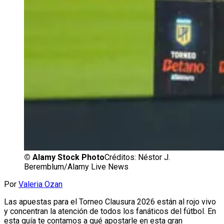
©
Alamy Stock Photo
Créditos: Néstor J.
Beremblum/Alamy Live News
Por
Valeria Ozan
Las apuestas para el Torneo Clausura 2026 están al rojo vivo
y concentran la atención de todos los fanáticos del fútbol. En
esta guía te contamos a qué apostarle en esta gran