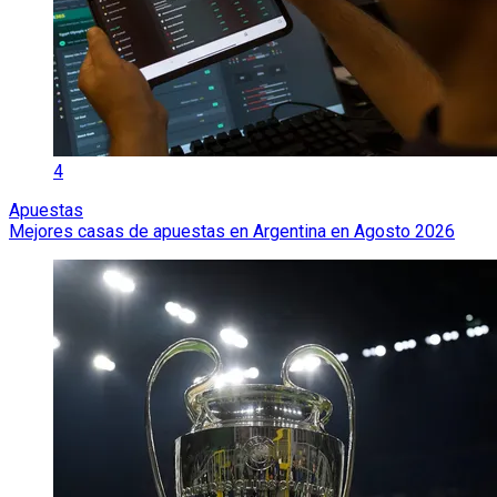
4
Apuestas
Mejores casas de apuestas en Argentina en Agosto 2026