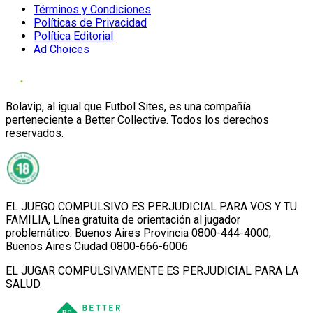
Términos y Condiciones
Políticas de Privacidad
Política Editorial
Ad Choices
Bolavip, al igual que Futbol Sites, es una compañía
perteneciente a Better Collective. Todos los derechos
reservados.
EL JUEGO COMPULSIVO ES PERJUDICIAL PARA VOS Y TU
FAMILIA, Línea gratuita de orientación al jugador
problemático: Buenos Aires Provincia 0800-444-4000,
Buenos Aires Ciudad 0800-666-6006
EL JUGAR COMPULSIVAMENTE ES PERJUDICIAL PARA LA
SALUD.