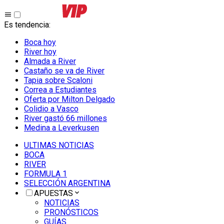
Es tendencia
:
Boca hoy
River hoy
Almada a River
Castaño se va de River
Tapia sobre Scaloni
Correa a Estudiantes
Oferta por Milton Delgado
Colidio a Vasco
River gastó 66 millones
Medina a Leverkusen
ULTIMAS NOTICIAS
BOCA
RIVER
FORMULA 1
SELECCIÓN ARGENTINA
APUESTAS
NOTICIAS
PRONÓSTICOS
GUÍAS