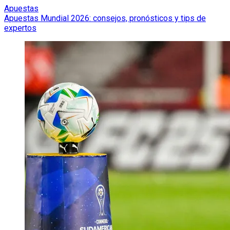
Apuestas
Apuestas Mundial 2026: consejos, pronósticos y tips de
expertos