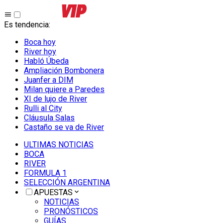
Es tendencia
:
Boca hoy
River hoy
Habló Úbeda
Ampliación Bombonera
Juanfer a DIM
Milan quiere a Paredes
XI de lujo de River
Rulli al City
Cláusula Salas
Castaño se va de River
ULTIMAS NOTICIAS
BOCA
RIVER
FORMULA 1
SELECCIÓN ARGENTINA
APUESTAS
NOTICIAS
PRONÓSTICOS
GUÍAS