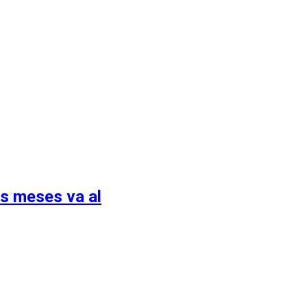
s meses va al