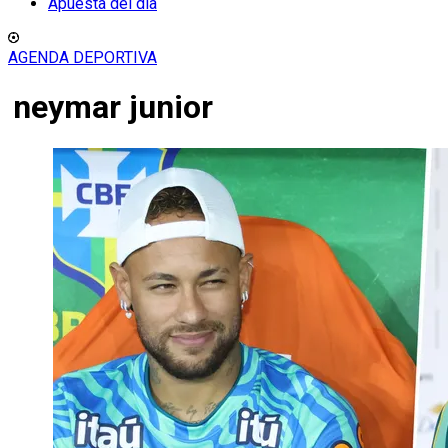
Apuesta del día
AGENDA DEPORTIVA
neymar junior