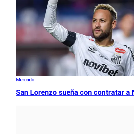
Mercado
San Lorenzo sueña con contratar a