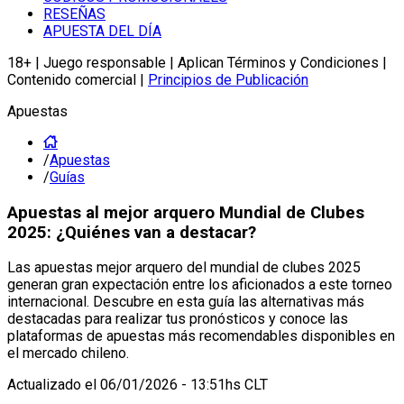
RESEÑAS
APUESTA DEL DÍA
18+ | Juego responsable | Aplican Términos y Condiciones |
Contenido comercial |
Principios de Publicación
Apuestas
/
Apuestas
/
Guías
Apuestas al mejor arquero Mundial de Clubes
2025: ¿Quiénes van a destacar?
Las apuestas mejor arquero del mundial de clubes 2025
generan gran expectación entre los aficionados a este torneo
internacional. Descubre en esta guía las alternativas más
destacadas para realizar tus pronósticos y conoce las
plataformas de apuestas más recomendables disponibles en
el mercado chileno.
Actualizado el
06/01/2026 - 13:51hs CLT