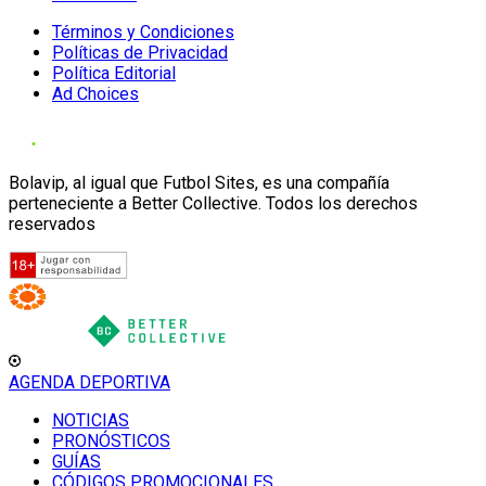
Términos y Condiciones
Políticas de Privacidad
Política Editorial
Ad Choices
Bolavip, al igual que Futbol Sites, es una compañía
perteneciente a Better Collective. Todos los derechos
reservados
AGENDA DEPORTIVA
NOTICIAS
PRONÓSTICOS
GUÍAS
CÓDIGOS PROMOCIONALES