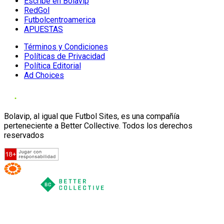
Escribe en Bolavip
RedGol
Futbolcentroamerica
APUESTAS
Términos y Condiciones
Políticas de Privacidad
Política Editorial
Ad Choices
Bolavip, al igual que Futbol Sites, es una compañía
perteneciente a Better Collective. Todos los derechos
reservados