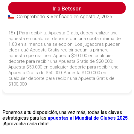
Ponemos a tu disposición, una vez más, todas las claves
estratégicas para las
apuestas al Mundial de Clubes 2025
.
¡Aprovecha cada dato!