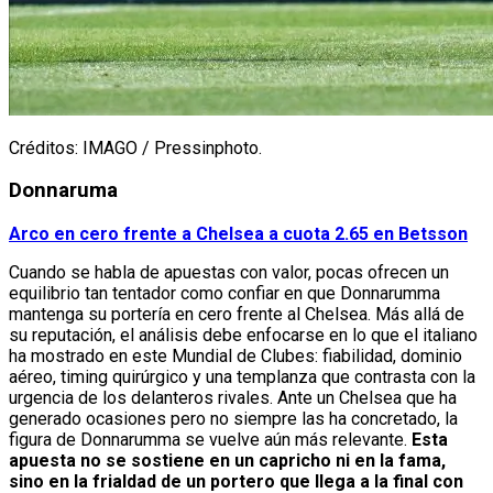
Créditos: IMAGO / Pressinphoto.
Donnaruma
Arco en cero frente a Chelsea a cuota 2.65 en Betsson
Cuando se habla de apuestas con valor, pocas ofrecen un
equilibrio tan tentador como confiar en que Donnarumma
mantenga su portería en cero frente al Chelsea. Más allá de
su reputación, el análisis debe enfocarse en lo que el italiano
ha mostrado en este Mundial de Clubes: fiabilidad, dominio
aéreo, timing quirúrgico y una templanza que contrasta con la
urgencia de los delanteros rivales. Ante un Chelsea que ha
generado ocasiones pero no siempre las ha concretado, la
figura de Donnarumma se vuelve aún más relevante.
Esta
apuesta no se sostiene en un capricho ni en la fama,
sino en la frialdad de un portero que llega a la final con