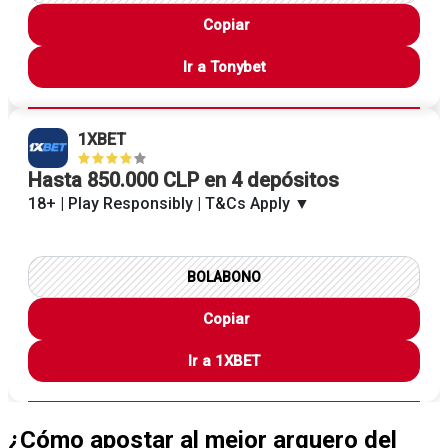
¿Cómo apostar al mejor arquero del