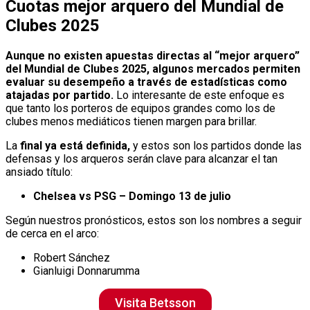
Cuotas mejor arquero del Mundial de
Clubes 2025
Aunque no existen apuestas directas al “mejor arquero”
del Mundial de Clubes 2025, algunos mercados permiten
evaluar su desempeño a través de estadísticas como
atajadas por partido.
Lo interesante de este enfoque es
que tanto los porteros de equipos grandes como los de
clubes menos mediáticos tienen margen para brillar.
La
final ya está definida,
y estos son los partidos donde las
defensas y los arqueros serán clave para alcanzar el tan
ansiado título:
Chelsea vs PSG – Domingo 13 de julio
Según nuestros pronósticos, estos son los nombres a seguir
de cerca en el arco:
Robert Sánchez
Gianluigi Donnarumma