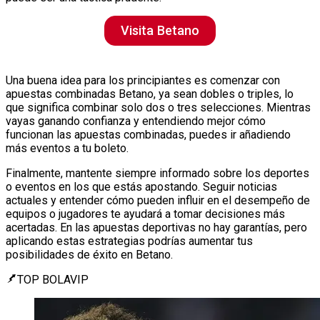
Una buena idea para los principiantes es comenzar con
apuestas combinadas Betano, ya sean dobles o triples, lo
que significa combinar solo dos o tres selecciones. Mientras
vayas ganando confianza y entendiendo mejor cómo
funcionan las apuestas combinadas, puedes ir añadiendo
más eventos a tu boleto.
Finalmente, mantente siempre informado sobre los deportes
o eventos en los que estás apostando. Seguir noticias
actuales y entender cómo pueden influir en el desempeño de
equipos o jugadores te ayudará a tomar decisiones más
acertadas. En las apuestas deportivas no hay garantías, pero
aplicando estas estrategias podrías aumentar tus
posibilidades de éxito en Betano.
TOP BOLAVIP