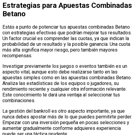
Estrategias para Apuestas Combinadas
Betano
Estás a punto de potenciar tus apuestas combinadas Betano
con estrategias efectivas que podrían mejorar tus resultados.
Un factor crucial es comprender las cuotas, ya que indican la
probabilidad de un resultado y la posible ganancia. Una cuota
más alta significa mayor riesgo, pero también mayores
recompensas.
Investigar previamente los juegos o eventos también es un
aspecto vital, aunque esto debe realizarse tanto en las
apuestas simples como en las apuestas combinadas Betano.
Analiza las estadísticas de los equipos o jugadores, su
rendimiento reciente y cualquier otra información relevante.
Este conocimiento te dará una ventaja al seleccionar tus
combinaciones.
La gestión del bankroll es otro aspecto importante, ya que
nunca debes apostar más de lo que puedes permitirte perder.
Empezar con una inversión pequeña en pocas selecciones y
aumentar gradualmente conforme adquieres experiencia
puede ser una táctica prudente.