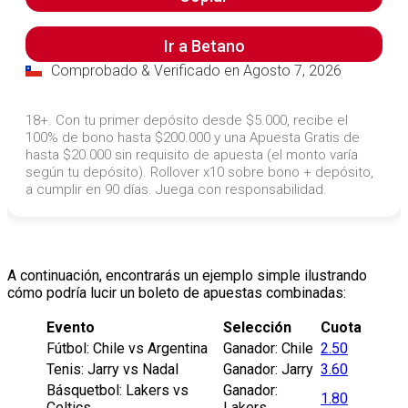
A continuación, encontrarás un ejemplo simple ilustrando
cómo podría lucir un boleto de apuestas combinadas:
Evento
Selección
Cuota
Fútbol: Chile vs Argentina
Ganador: Chile
2.50
Tenis: Jarry vs Nadal
Ganador: Jarry
3.60
Básquetbol: Lakers vs
Ganador:
1.80
Celtics
Lakers