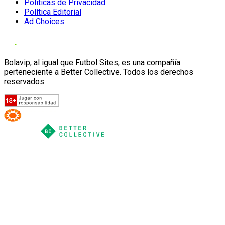
Políticas de Privacidad
Política Editorial
Ad Choices
Bolavip, al igual que Futbol Sites, es una compañía
perteneciente a Better Collective. Todos los derechos
reservados