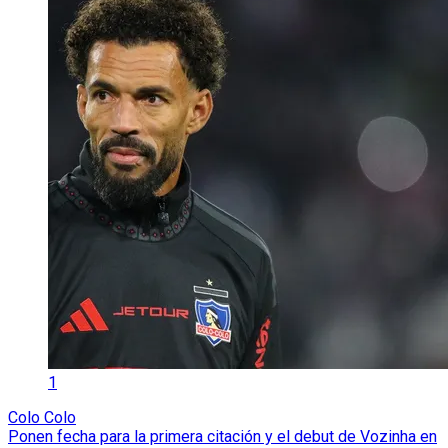
1
Colo Colo
Ponen fecha para la primera citación y el debut de Vozinha en