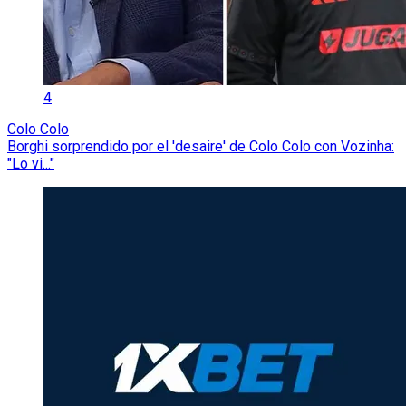
4
Colo Colo
Borghi sorprendido por el 'desaire' de Colo Colo con Vozinha:
"Lo vi..."