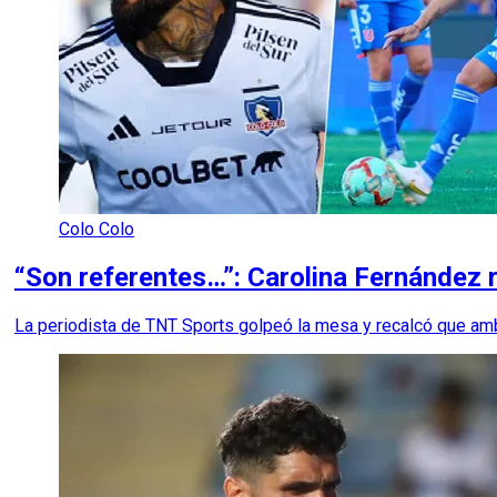
Colo Colo
“Son referentes…”: Carolina Fernández 
La periodista de TNT Sports golpeó la mesa y recalcó que amb