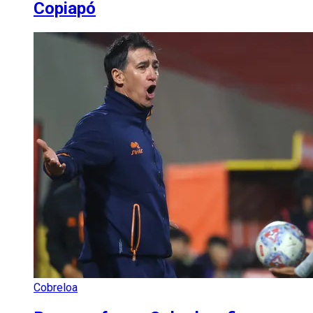
Copiapó
Cobreloa