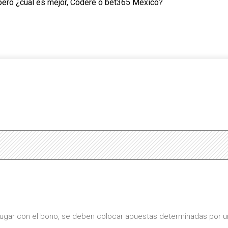
pero ¿cuál es mejor, Codere o bet365 México?