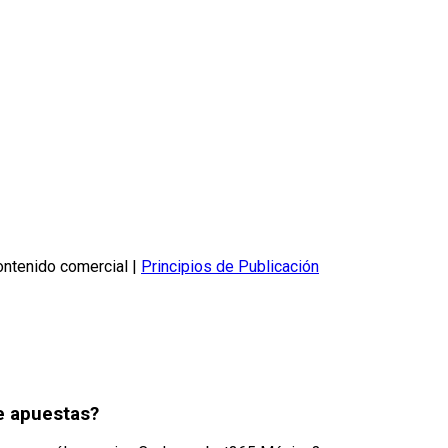
ontenido comercial |
Principios de Publicación
e apuestas?