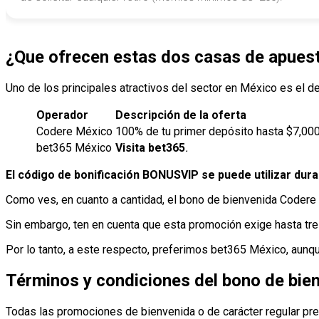
¿Que ofrecen estas dos casas de apues
Uno de los principales atractivos del sector en México es el
Operador
Descripción de la oferta
Codere México
100% de tu primer depósito hasta $7,00
bet365 México
Visita bet365
.
El código de bonificación BONUSVIP
se puede utilizar dur
Como ves, en cuanto a cantidad, el bono de bienvenida Codere
Sin embargo, ten en cuenta que esta promoción exige hasta tr
Por lo tanto, a este respecto, preferimos bet365 México, aunq
Términos y condiciones del bono de bi
Todas las promociones de bienvenida o de carácter regular pres