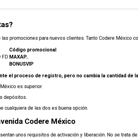
tas?
 de las promociones para nuevos clientes. Tanto Codere México 
Código promocional
0 FD
MAXAP..
BONUSVIP
ante el proceso de registro, pero no cambia la cantidad de 
 México es superior.
es depósitos.
ue cualquiera de las dos es buena opción.
envenida Codere México
entan unos requisitos de activación y liberación. No se trata d