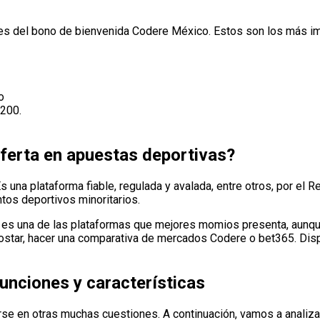
nes del bono de bienvenida Codere México. Estos son los más im
o
200.
oferta en apuestas deportivas?
 una plataforma fiable, regulada y avalada, entre otros, por el
tos deportivos minoritarios.
e es una de las plataformas que mejores momios presenta, aunqu
ostar, hacer una comparativa de mercados Codere o bet365. Dis
unciones y características
jarse en otras muchas cuestiones. A continuación, vamos a anali