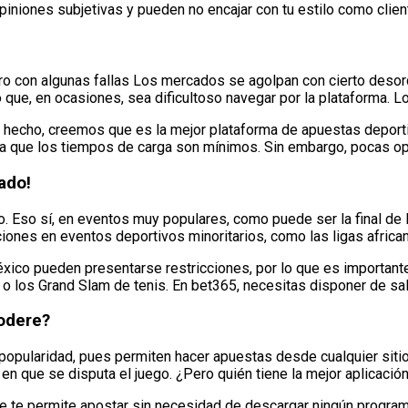
iniones subjetivas y pueden no encajar con tu estilo como clien
o con algunas fallas Los mercados se agolpan con cierto desord
o que, en ocasiones, sea dificultoso navegar por la plataforma. 
 hecho, creemos que es la mejor plataforma de apuestas deporti
da que los tiempos de carga son mínimos. Sin embargo, pocas o
ado!
o. Eso sí, en eventos muy populares, como puede ser la final d
iones en eventos deportivos minoritarios, como las ligas africa
xico pueden presentarse restricciones, por lo que es importante 
 los Grand Slam de tenis. En bet365, necesitas disponer de sa
Codere?
 popularidad, pues permiten hacer apuestas desde cualquier siti
en que se disputa el juego. ¿Pero quién tiene la mejor aplicac
ue te permite apostar sin necesidad de descargar ningún programa