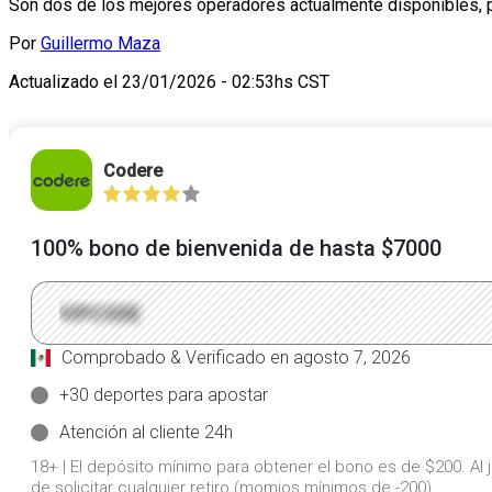
Son dos de los mejores operadores actualmente disponibles, 
Por
Guillermo Maza
Actualizado el
23/01/2026 - 02:53hs CST