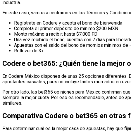
industria.
En este caso, vamos a centrarnos en los Términos y Condicio
Regístrate en Codere y acepta el bono de bienvenida
Completa el primer depósito de mínimo $200 MXN
Monto máximo a recibir: hasta $7,000 FD
Una vez recibido el bono, cuentas con 7 días para liberarl
Apuestas con el saldo del bono de momios mínimos de -
Rollover de 3x
Codere o bet365: ¿Quién tiene la mejor 
En Codere México dispones de unas 25 opciones diferentes. Es
apostantes casuales, pues no incluye tantos mercados en even
Por otro lado, las bet365 opiniones para México confirman qu
siempre la mejor cuota. Por eso es recomendable, antes de ap
similares.
Comparativa Codere o bet365 en otras f
Para determinar cuál es la mejor casa de apuestas, hay que fi