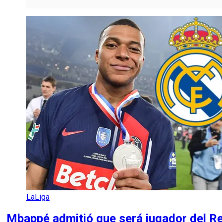
LaLiga
Mbappé admitió que será jugador del R