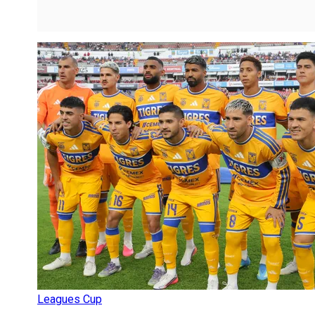
Leagues Cup