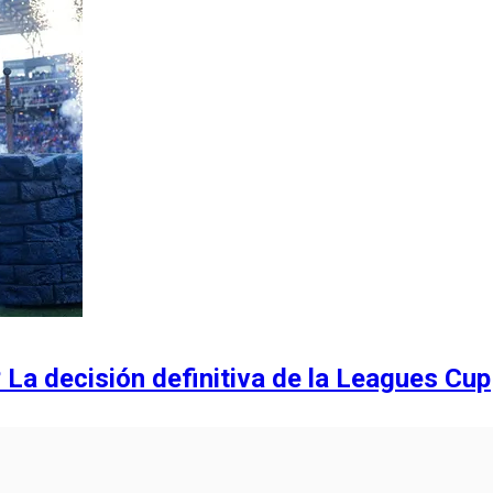
La decisión definitiva de la Leagues Cup