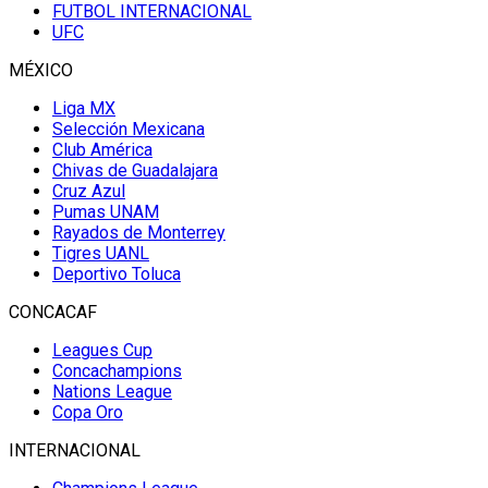
FUTBOL INTERNACIONAL
UFC
MÉXICO
Liga MX
Selección Mexicana
Club América
Chivas de Guadalajara
Cruz Azul
Pumas UNAM
Rayados de Monterrey
Tigres UANL
Deportivo Toluca
CONCACAF
Leagues Cup
Concachampions
Nations League
Copa Oro
INTERNACIONAL