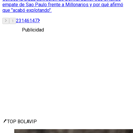
empate de Sao Paulo frente a Millonarios y por qué afirmó
que "acabó explotando".
2
3
146
147
1
Publicidad
TOP BOLAVIP