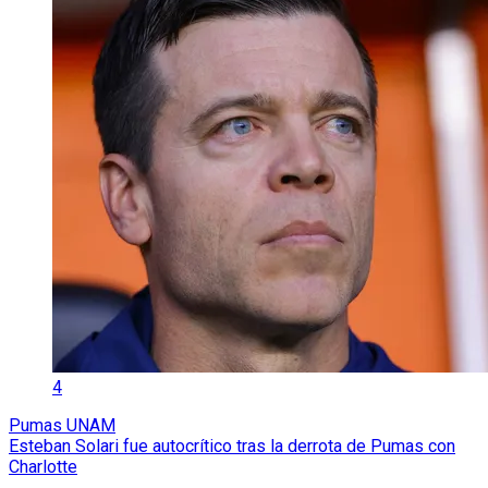
4
Pumas UNAM
Esteban Solari fue autocrítico tras la derrota de Pumas con
Charlotte