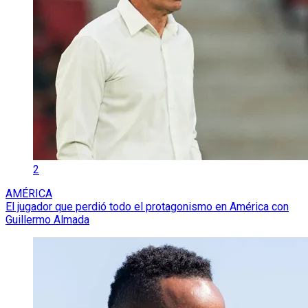
2
AMÉRICA
El jugador que perdió todo el protagonismo en América con
Guillermo Almada