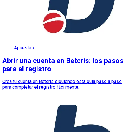
Apuestas
Abrir una cuenta en Betcris: los pasos
para el registro
Crea tu cuenta en Betcris siguiendo esta guía paso a paso
para completar el registro fácilmente.