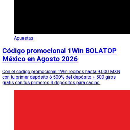
Apuestas
Código promocional 1Win BOLATOP
México en Agosto 2026
Con el código promocional 1Win recibes hasta 9,000 MXN
con tu primer depósito ó 500% del depósito + 500 giros
gratis con tus primeros 4 depósitos para casino.