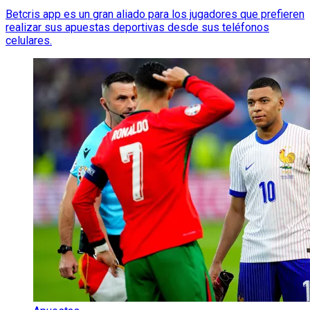
Betcris app es un gran aliado para los jugadores que prefieren
realizar sus apuestas deportivas desde sus teléfonos
celulares.