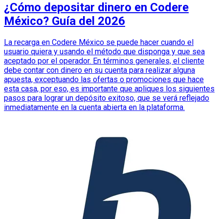
¿Cómo depositar dinero en Codere
México? Guía del 2026
La recarga en Codere México se puede hacer cuando el
usuario quiera y usando el método que disponga y que sea
aceptado por el operador. En términos generales, el cliente
debe contar con dinero en su cuenta para realizar alguna
apuesta, exceptuando las ofertas o promociones que hace
esta casa, por eso, es importante que apliques los siguientes
pasos para lograr un depósito exitoso, que se verá reflejado
inmediatamente en la cuenta abierta en la plataforma.