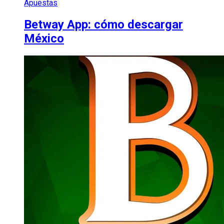
Apuestas
Betway App: cómo descargar
México