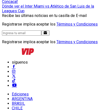
Concacaf
Dónde ver el Inter Miami vs Atlético de San Luis de la
Leagues Cup
Recibe las últimas noticias en tu casilla de E-mail
Registrarse implica aceptar los
Términos y Condiciones
Registrarse implica aceptar los
Términos y Condiciones
síguenos
Ediciones
ARGENTINA
BRASIL
CHILE