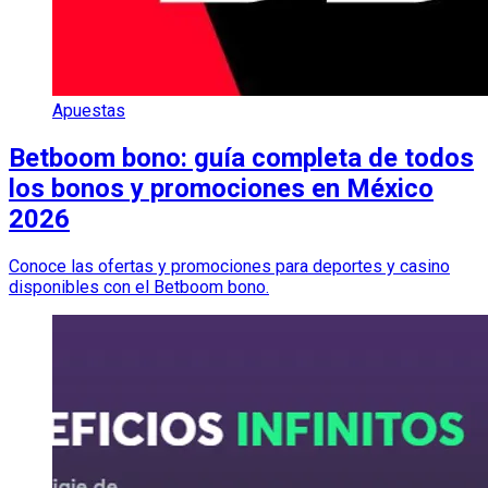
Apuestas
Betboom bono: guía completa de todos
los bonos y promociones en México
2026
Conoce las ofertas y promociones para deportes y casino
disponibles con el Betboom bono.