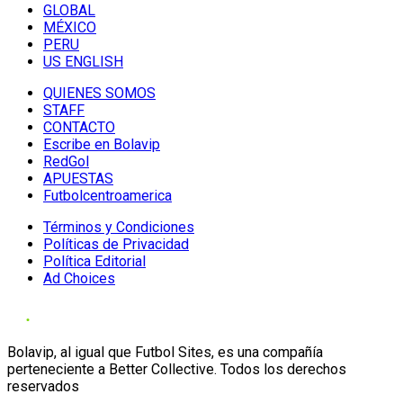
GLOBAL
MÉXICO
PERU
US ENGLISH
QUIENES SOMOS
STAFF
CONTACTO
Escribe en Bolavip
RedGol
APUESTAS
Futbolcentroamerica
Términos y Condiciones
Políticas de Privacidad
Política Editorial
Ad Choices
Bolavip, al igual que Futbol Sites, es una compañía
perteneciente a Better Collective. Todos los derechos
reservados