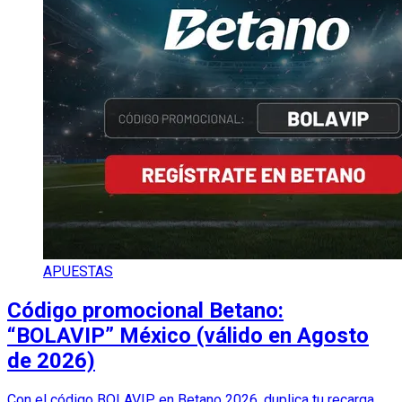
APUESTAS
Código promocional Betano:
“BOLAVIP” México (válido en Agosto
de 2026)
Con el código BOLAVIP en Betano 2026, duplica tu recarga