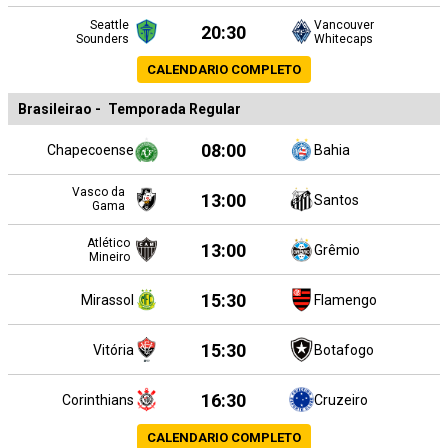
Seattle
Vancouver
20:30
Sounders
Whitecaps
CALENDARIO COMPLETO
Brasileirao
-
Temporada Regular
08:00
Chapecoense
Bahia
Vasco da
13:00
Santos
Gama
Atlético
13:00
Grêmio
Mineiro
15:30
Mirassol
Flamengo
15:30
Vitória
Botafogo
16:30
Corinthians
Cruzeiro
CALENDARIO COMPLETO