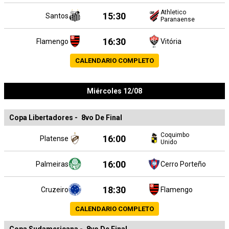
Athletico
15:30
Santos
Paranaense
16:30
Flamengo
Vitória
CALENDARIO COMPLETO
Miércoles 12/08
Copa Libertadores
-
8vo De Final
Coquimbo
16:00
Platense
Unido
16:00
Palmeiras
Cerro Porteño
18:30
Cruzeiro
Flamengo
CALENDARIO COMPLETO