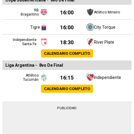
Copa Sudamericana
-
8vo De Final
RB
16:00
Atlético Mineiro
Bragantino
16:00
Tigre
City Torque
Independiente
18:30
River Plate
Santa Fe
CALENDARIO COMPLETO
Liga Argentina
-
8vo De Final
Atlético
16:15
Independiente
Tucumán
CALENDARIO COMPLETO