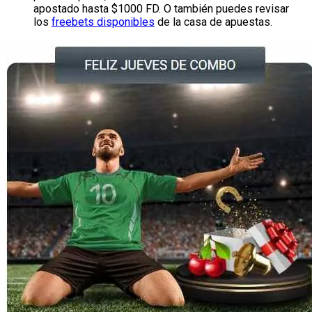
apostado hasta $1000 FD. O también puedes revisar
los
freebets disponibles
de la casa de apuestas.