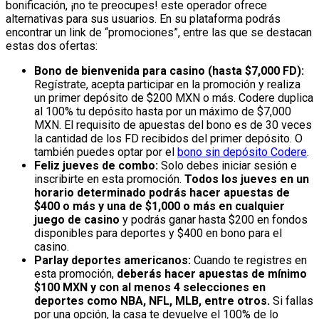
bonificación, ¡no te preocupes! este operador ofrece
alternativas para sus usuarios. En su plataforma podrás
encontrar un link de “promociones”, entre las que se destacan
estas dos ofertas:
Bono de bienvenida para casino (hasta $7,000 FD):
Regístrate, acepta participar en la promoción y realiza
un primer depósito de $200 MXN o más. Codere duplica
al 100% tu depósito hasta por un máximo de $7,000
MXN. El requisito de apuestas del bono es de 30 veces
la cantidad de los FD recibidos del primer depósito. O
también puedes optar por el
bono sin depósito Codere
.
Feliz jueves de combo:
Solo debes iniciar sesión e
inscribirte en esta promoción.
Todos los jueves en un
horario determinado podrás hacer apuestas de
$400 o más y una de $1,000 o más en cualquier
juego de casino
y podrás ganar hasta $200 en fondos
disponibles para deportes y $400 en bono para el
casino.
Parlay deportes americanos:
Cuando te registres en
esta promoción,
deberás hacer apuestas de mínimo
$100 MXN y con al menos 4 selecciones en
deportes como NBA, NFL, MLB, entre otros.
Si fallas
por una opción, la casa te devuelve el 100% de lo