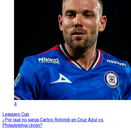
4
Leagues Cup
¿Por qué no juega Carlos Rotondi en Cruz Azul vs.
Philadelphia Unión?