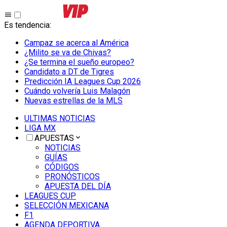
Es tendencia
:
Campaz se acerca al América
¿Milito se va de Chivas?
¿Se termina el sueño europeo?
Candidato a DT de Tigres
Predicción IA Leagues Cup 2026
Cuándo volvería Luis Malagón
Nuevas estrellas de la MLS
ULTIMAS NOTICIAS
LIGA MX
APUESTAS
NOTICIAS
GUÍAS
CÓDIGOS
PRONÓSTICOS
APUESTA DEL DÍA
LEAGUES CUP
SELECCIÓN MEXICANA
F1
AGENDA DEPORTIVA