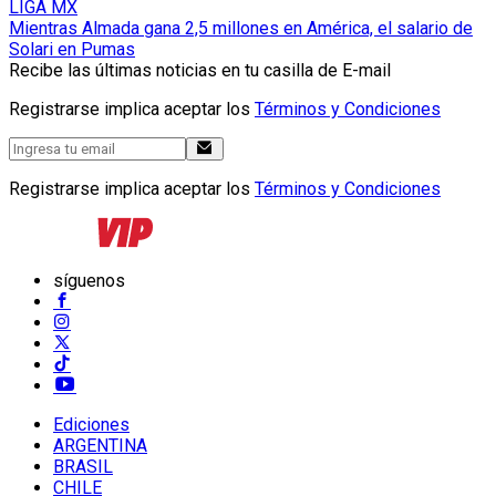
LIGA MX
Mientras Almada gana 2,5 millones en América, el salario de
Solari en Pumas
Recibe las últimas noticias en tu casilla de E-mail
Registrarse implica aceptar los
Términos y Condiciones
Registrarse implica aceptar los
Términos y Condiciones
síguenos
Ediciones
ARGENTINA
BRASIL
CHILE