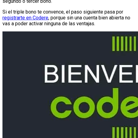
segundo o tercer bono.
Si el triple bono te convence, el paso siguiente pasa por
registrarte en Codere
, porque sin una cuenta bien abierta no
vas a poder activar ninguna de las ventajas.