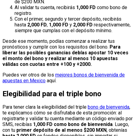
de $200 MXN.
Al validar tu cuenta, recibirás
1,000 FD
como bono de
registro.
Con el primer, segundo y tercer depósito, recibirás
hasta
2,000 FD
,
1,000 FD
y
2,000 FD
respectivamente,
siempre que cumplas con el depósito mínimo.
Desde ese momento, podías comenzar a realizar tus
pronósticos y cumplir con los requisitos del bono.
Para
liberar las posibles ganancias debías apostar 10 veces
el monto del bono y realizar al menos 10 apuestas
válidas con cuotas entre +100 y +2000.
Puedes ver otros de los
mejores bonos de bienvenida de
apuestas en Mexico
aquí.
Elegibilidad para el triple bono
Para tener clara la elegibilidad del triple
bono de bienvenida
,
te explicamos cómo se disfrutaba de esta promoción: al
registrarte y validar tu cuenta mediante un código enviado por
SMS, recibías
1,000 FD como bono de bienvenida
. Luego,
con tu
primer depósito de al menos $200 MXN
, obtenías
hasta 2,000 FD
en fondos disponibles, sin importar si