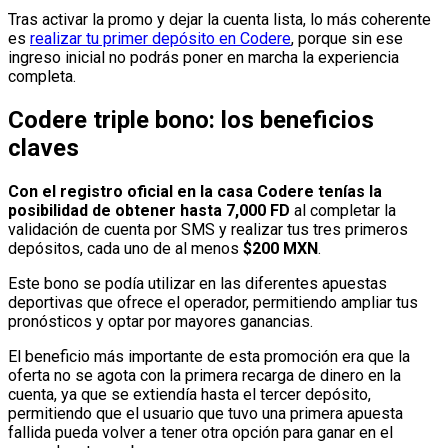
Tras activar la promo y dejar la cuenta lista, lo más coherente
es
realizar tu primer depósito en Codere
, porque sin ese
ingreso inicial no podrás poner en marcha la experiencia
completa.
Codere triple bono: los beneficios
claves
Con el registro oficial en la casa Codere tenías la
posibilidad de obtener hasta 7,000 FD
al completar la
validación de cuenta por SMS y realizar tus tres primeros
depósitos, cada uno de al menos
$200 MXN
.
Este bono se podía utilizar en las diferentes apuestas
deportivas que ofrece el operador, permitiendo ampliar tus
pronósticos y optar por mayores ganancias.
El beneficio más importante de esta promoción era que la
oferta no se agota con la primera recarga de dinero en la
cuenta, ya que se extiendía hasta el tercer depósito,
permitiendo que el usuario que tuvo una primera apuesta
fallida pueda volver a tener otra opción para ganar en el