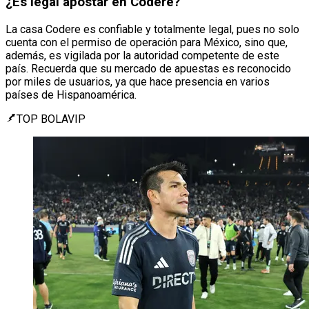
¿Es legal apostar en Codere?
La casa Codere es confiable y totalmente legal, pues no solo
cuenta con el permiso de operación para México, sino que,
además, es vigilada por la autoridad competente de este
país. Recuerda que su mercado de apuestas es reconocido
por miles de usuarios, ya que hace presencia en varios
países de Hispanoamérica.
TOP BOLAVIP