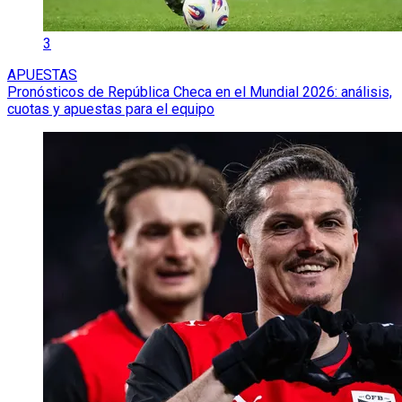
3
APUESTAS
Pronósticos de República Checa en el Mundial 2026: análisis,
cuotas y apuestas para el equipo