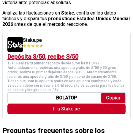
victoria ante potencias absolutas.
Analiza las fluctuaciones en
Stake
, confía en los datos
tácticos y dispara tus
pronósticos Estados Unidos Mundial
2026
antes de que el mercado reaccione.
Preguntas frecuentes sobre los