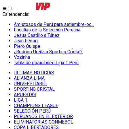
Es tendencia
:
Amistosos de Perú para setiembre-oc...
Localías de la Selección Peruana
Jesús Castillo a Túnez
Jean Ferrari
Piero Quispe
¿Rodrigo Ureña a Sporting Cristal?
Vozinha
Tabla de posiciones Liga 1 Perú
ULTIMAS NOTICIAS
ALIANZA LIMA
UNIVERSITARIO
SPORTING CRISTAL
APUESTAS
LIGA 1
CHAMPIONS LEAGUE
SELECCIÓN PERÚ
PERUANOS EN EL EXTERIOR
ELIMINATORIAS CONMEBOL
COPA LIBERTADORES