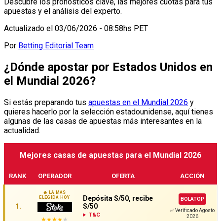
Descubre los pronósticos clave, las mejores cuotas para tus
apuestas y el análisis del experto.
Actualizado el
03/06/2026 - 08:58hs PET
Por
Betting Editorial Team
¿Dónde apostar por Estados Unidos en
el Mundial 2026?
Si estás preparando tus
apuestas en el Mundial 2026
y
quieres hacerlo por la selección estadounidense, aquí tienes
algunas de las casas de apuestas más interesantes en la
actualidad.
Mejores casas de apuestas para el Mundial 2026
RANK
OPERADOR
OFERTA
ACCIÓN
🔥 LA MÁS
Depósita S/50, recibe
ELEGIDA HOY
BOLATOP
1.
S/50
✅ Verificado Agosto
T&C
2026
★★★★
★