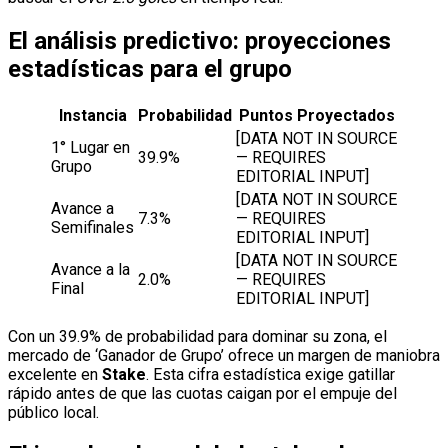
El análisis predictivo: proyecciones
estadísticas para el grupo
Instancia
Probabilidad
Puntos Proyectados
[DATA NOT IN SOURCE
1° Lugar en
39.9%
— REQUIRES
Grupo
EDITORIAL INPUT]
[DATA NOT IN SOURCE
Avance a
7.3%
— REQUIRES
Semifinales
EDITORIAL INPUT]
[DATA NOT IN SOURCE
Avance a la
2.0%
— REQUIRES
Final
EDITORIAL INPUT]
Con un 39.9% de probabilidad para dominar su zona, el
mercado de ‘Ganador de Grupo’ ofrece un margen de maniobra
excelente en
Stake
. Esta cifra estadística exige gatillar
rápido antes de que las cuotas caigan por el empuje del
público local.