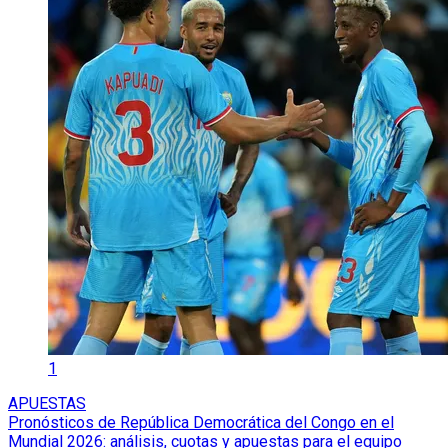
1
APUESTAS
Pronósticos de República Democrática del Congo en el
Mundial 2026: análisis, cuotas y apuestas para el equipo