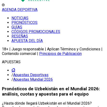
AGENDA DEPORTIVA
NOTICIAS
PRONÓSTICOS
GUÍAS
CÓDIGOS PROMOCIONALES
RESEÑAS
APUESTA DEL DÍA
18+ | Juego responsable | Aplican Términos y Condiciones |
Contenido comercial |
Principios de Publicación
APUESTAS
/
Apuestas Deportivas
/
Apuestas Mundial 2026
Pronósticos de Uzbekistán en el Mundial 2026:
análisis, cuotas y apuestas para el equipo
¿Hasta dónde llegará Uzbekistán en el Mundial 2026?