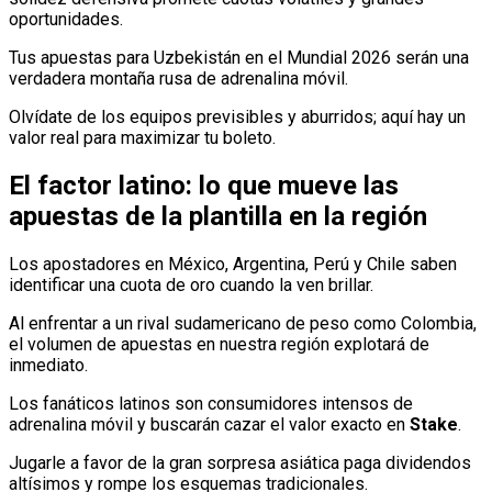
oportunidades.
Tus apuestas para Uzbekistán en el Mundial 2026 serán una
verdadera montaña rusa de adrenalina móvil.
Olvídate de los equipos previsibles y aburridos; aquí hay un
valor real para maximizar tu boleto.
El factor latino: lo que mueve las
apuestas de la plantilla en la región
Los apostadores en México, Argentina, Perú y Chile saben
identificar una cuota de oro cuando la ven brillar.
Al enfrentar a un rival sudamericano de peso como Colombia,
el volumen de apuestas en nuestra región explotará de
inmediato.
Los fanáticos latinos son consumidores intensos de
adrenalina móvil y buscarán cazar el valor exacto en
Stake
.
Jugarle a favor de la gran sorpresa asiática paga dividendos
altísimos y rompe los esquemas tradicionales.