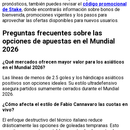
pronósticos, también puedes revisar el
código promocional
de Stake
, donde encontrarás información sobre bonos de
bienvenida, promociones vigentes y los pasos para
aprovechar las ofertas disponibles para nuevos usuarios.
Preguntas frecuentes sobre las
opciones de apuestas en el Mundial
2026
¿Qué mercados ofrecen mayor valor para los asiáticos
en el Mundial 2026?
Las líneas de menos de 2.5 goles y los hándicaps asiáticos
positivos son opciones ideales. Su estilo ultradefensivo
asegura partidos sumamente cerrados durante el Mundial
2026.
¿Cómo afecta el estilo de Fabio Cannavaro las cuotas en
vivo?
El enfoque destructivo del técnico italiano reduce
drásticamente las opciones de goleadas tempranas. Esto