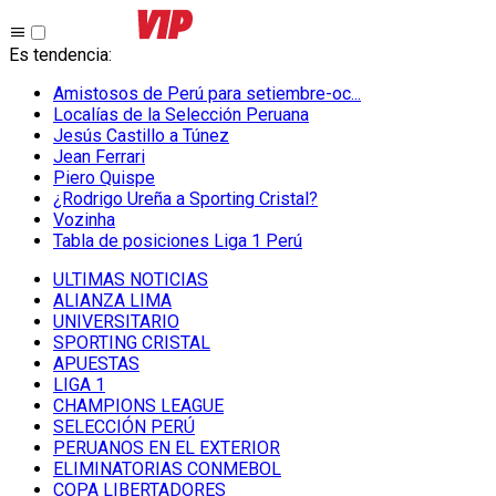
Es tendencia
:
Amistosos de Perú para setiembre-oc...
Localías de la Selección Peruana
Jesús Castillo a Túnez
Jean Ferrari
Piero Quispe
¿Rodrigo Ureña a Sporting Cristal?
Vozinha
Tabla de posiciones Liga 1 Perú
ULTIMAS NOTICIAS
ALIANZA LIMA
UNIVERSITARIO
SPORTING CRISTAL
APUESTAS
LIGA 1
CHAMPIONS LEAGUE
SELECCIÓN PERÚ
PERUANOS EN EL EXTERIOR
ELIMINATORIAS CONMEBOL
COPA LIBERTADORES