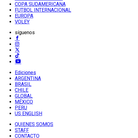
COPA SUDAMERICANA
FUTBOL INTERNACIONAL
EUROPA
VOLEY
síguenos
Ediciones
ARGENTINA
BRASIL
CHILE
GLOBAL
MÉXICO
PERU
US ENGLISH
QUIENES SOMOS
STAFF
CONTACTO