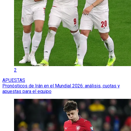
2
APUESTAS
Pronósticos de Irán en el Mundial 2026: análisis, cuotas y
apuestas para el equipo