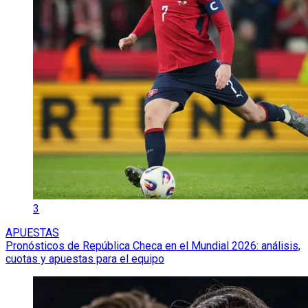
3
APUESTAS
Pronósticos de República Checa en el Mundial 2026: análisis,
cuotas y apuestas para el equipo