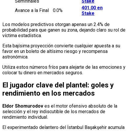
Semifinales
Stake
401.00 en
Avance a la Final
0.0%
Stake
Los modelos predictivos otorgan apenas un 2.4% de
probabilidad para que ganen su zona, dejando claro su rol de
víctima estadística.
Esta bajísima proyección convierte cualquier apuesta a su
favor en un boleto de altísimo riesgo y recompensa
astronómica.
Utiliza estos números fríos para alejarte de las emociones y
colocar tu dinero en mercados seguros.
El jugador clave del plantel: goles y
rendimiento en los mercados
Eldor Shomurodov
es el motor ofensivo absoluto de la
selección y el rey indiscutible de los mercados de
rendimiento individual.
El experimentado delantero del İstanbul Başakşehir acumula