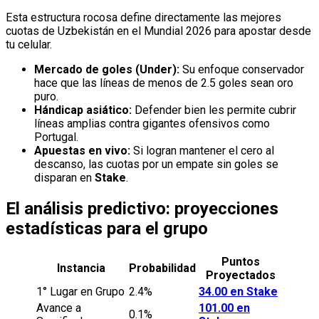
Esta estructura rocosa define directamente las mejores
cuotas de Uzbekistán en el Mundial 2026 para apostar desde
tu celular.
Mercado de goles (Under):
Su enfoque conservador
hace que las líneas de menos de 2.5 goles sean oro
puro.
Hándicap asiático:
Defender bien les permite cubrir
líneas amplias contra gigantes ofensivos como
Portugal.
Apuestas en vivo:
Si logran mantener el cero al
descanso, las cuotas por un empate sin goles se
disparan en
Stake
.
El análisis predictivo: proyecciones
estadísticas para el grupo
Puntos
Instancia
Probabilidad
Proyectados
1° Lugar en Grupo
2.4%
34.00 en Stake
Avance a
101.00 en
0.1%