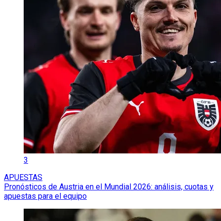
3
APUESTAS
Pronósticos de Austria en el Mundial 2026: análisis, cuotas y
apuestas para el equipo