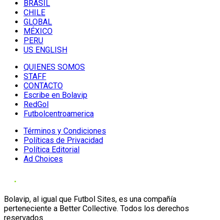
BRASIL
CHILE
GLOBAL
MÉXICO
PERU
US ENGLISH
QUIENES SOMOS
STAFF
CONTACTO
Escribe en Bolavip
RedGol
Futbolcentroamerica
Términos y Condiciones
Políticas de Privacidad
Política Editorial
Ad Choices
Bolavip, al igual que Futbol Sites, es una compañía
perteneciente a Better Collective. Todos los derechos
reservados