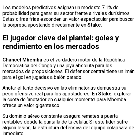
Los modelos predictivos asignan un modesto 7.1% de
probabilidad para ganar su sector frente a rivales durísimos.
Estas cifras frías esconden un valor espectacular para buscar
la sorpresa apostando directamente en
Stake
.
El jugador clave del plantel: goles y
rendimiento en los mercados
Chancel Mbemba
es el verdadero motor de la República
Democrática del Congo y una joya absoluta para los
mercados de proposiciones. El defensor central tiene un imán
para el gol en jugadas a balón parado.
Anotar el tanto decisivo en las eliminatorias demuestra su
peso ofensivo real para los apostadores. En
Stake
, explorar
la cuota de ‘anotador en cualquier momento’ para Mbemba
ofrece un valor gigantesco.
Su dominio aéreo constante asegura remates a puerta
rentables desde la pantalla de tu celular. Si este líder sufre
alguna lesión, la estructura defensiva del equipo colapsará de
inmediato.