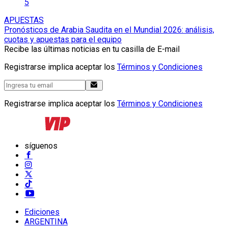
5
APUESTAS
Pronósticos de Arabia Saudita en el Mundial 2026: análisis,
cuotas y apuestas para el equipo
Recibe las últimas noticias en tu casilla de E-mail
Registrarse implica aceptar los
Términos y Condiciones
Registrarse implica aceptar los
Términos y Condiciones
síguenos
Ediciones
ARGENTINA