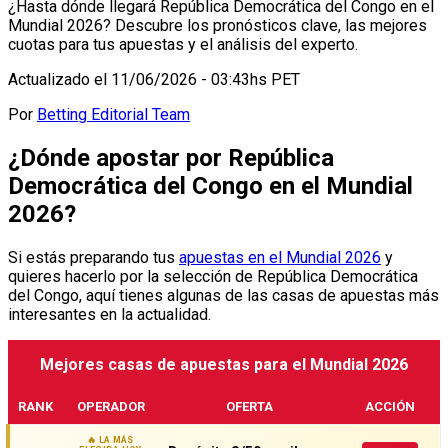
¿Hasta dónde llegará República Democrática del Congo en el
Mundial 2026? Descubre los pronósticos clave, las mejores
cuotas para tus apuestas y el análisis del experto.
Actualizado el
11/06/2026 - 03:43hs PET
Por
Betting Editorial Team
¿Dónde apostar por República
Democrática del Congo en el Mundial
2026?
Si estás preparando tus
apuestas en el Mundial 2026
y
quieres hacerlo por la selección de República Democrática
del Congo, aquí tienes algunas de las casas de apuestas más
interesantes en la actualidad.
Mejores casas de apuestas para el Mundial 2026
RANK
OPERADOR
OFERTA
ACCIÓN
🔥 LA MÁS