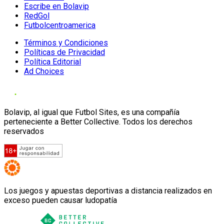
Escribe en Bolavip
RedGol
Futbolcentroamerica
Términos y Condiciones
Políticas de Privacidad
Política Editorial
Ad Choices
Bolavip, al igual que Futbol Sites, es una compañía
perteneciente a Better Collective. Todos los derechos
reservados
Los juegos y apuestas deportivas a distancia realizados en
exceso pueden causar ludopatía