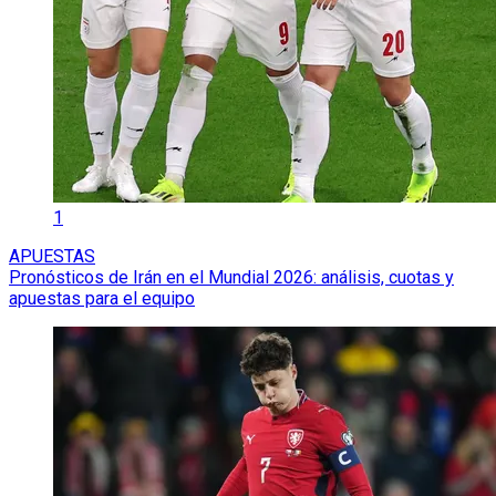
1
APUESTAS
Pronósticos de Irán en el Mundial 2026: análisis, cuotas y
apuestas para el equipo