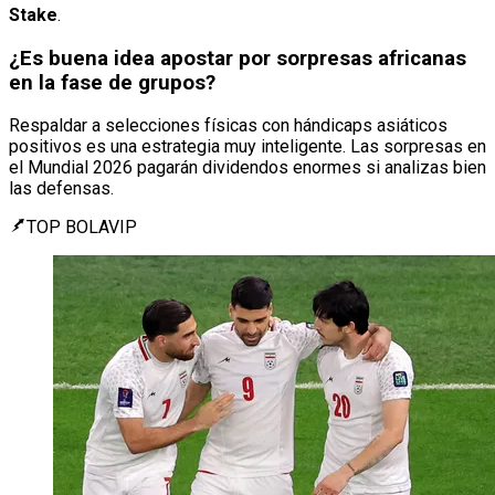
Stake
.
¿Es buena idea apostar por sorpresas africanas
en la fase de grupos?
Respaldar a selecciones físicas con hándicaps asiáticos
positivos es una estrategia muy inteligente. Las sorpresas en
el Mundial 2026 pagarán dividendos enormes si analizas bien
las defensas.
TOP BOLAVIP