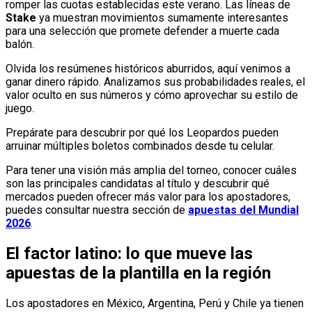
romper las cuotas establecidas este verano. Las líneas de
Stake
ya muestran movimientos sumamente interesantes
para una selección que promete defender a muerte cada
balón.
Olvida los resúmenes históricos aburridos, aquí venimos a
ganar dinero rápido. Analizamos sus probabilidades reales, el
valor oculto en sus números y cómo aprovechar su estilo de
juego.
Prepárate para descubrir por qué los Leopardos pueden
arruinar múltiples boletos combinados desde tu celular.
Para tener una visión más amplia del torneo, conocer cuáles
son las principales candidatas al título y descubrir qué
mercados pueden ofrecer más valor para los apostadores,
puedes consultar nuestra sección de
apuestas del Mundial
2026
.
El factor latino: lo que mueve las
apuestas de la plantilla en la región
Los apostadores en México, Argentina, Perú y Chile ya tienen