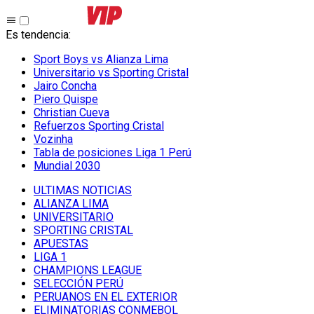
Es tendencia
:
Sport Boys vs Alianza Lima
Universitario vs Sporting Cristal
Jairo Concha
Piero Quispe
Christian Cueva
Refuerzos Sporting Cristal
Vozinha
Tabla de posiciones Liga 1 Perú
Mundial 2030
ULTIMAS NOTICIAS
ALIANZA LIMA
UNIVERSITARIO
SPORTING CRISTAL
APUESTAS
LIGA 1
CHAMPIONS LEAGUE
SELECCIÓN PERÚ
PERUANOS EN EL EXTERIOR
ELIMINATORIAS CONMEBOL