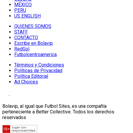
MÉXICO
PERU
US ENGLISH
QUIENES SOMOS
STAFF
CONTACTO
Escribe en Bolavip
RedGol
Futbolcentroamerica
Términos y Condiciones
Políticas de Privacidad
Política Editorial
Ad Choices
Bolavip, al igual que Futbol Sites, es una compañía
perteneciente a Better Collective. Todos los derechos
reservados