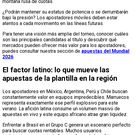
montaña rusa de cuotas.
¿Podrán mantener su estatus de potencia o se derrumbarán
bajo la presión? Los apostadores móviles deben estar
atentos a cada movimiento en las líneas futuras.
Para tener una visión más amplia del torneo, conocer cuáles
son las principales candidatas al título y descubrir qué
mercados pueden ofrecer más valor para los apostadores,
puedes consultar nuestra sección de
apuestas del Mundial
2026
.
El factor latino: lo que mueve las
apuestas de la plantilla en la región
Los apostadores en México, Argentina, Perú y Chile buscan
constantemente valor en equipos impredecibles. Marruecos
representa exactamente ese perfil explosivo para este
verano. La afición latina consume un volumen masivo de
apuestas en vivo y este equipo africano atrae gran liquidez.
Enfrentar a Brasil en el Grupo C genera un escenario perfecto
para buscar cuotas rentables. Muchos usuarios