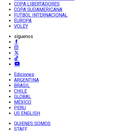
COPA LIBERTADORES
COPA SUDAMERICANA
FUTBOL INTERNACIONAL
EUROPA
VOLEY
síguenos
Ediciones
ARGENTINA
BRASIL
CHILE
GLOBAL
MÉXICO
PERU
US ENGLISH
QUIENES SOMOS
STAFF