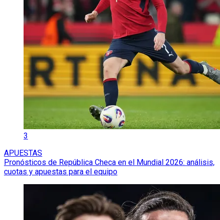
3
APUESTAS
Pronósticos de República Checa en el Mundial 2026: análisis,
cuotas y apuestas para el equipo