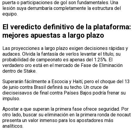
puerta o participaciones de gol son fundamentales. Una
lesión suya derrumbaría completamente la estructura del
equipo.
El veredicto definitivo de la plataforma:
mejores apuestas a largo plazo
Las proyecciones a largo plazo exigen decisiones rápidas y
audaces. Olvida la fantasía de verlos levantar el título; su
probabilidad de campeonato es apenas del 1.25%. El
verdadero oro está en el mercado de Fase de Eliminación
dentro de Stake.
Superarán fácilmente a Escocia y Haití, pero el choque del 13
de junio contra Brasil definirá su techo. Un cruce de
dieciseisavos de final contra Países Bajos podría frenar su
impulso.
Apostar a que superan la primera fase ofrece seguridad. Por
otro lado, buscar su eliminación en la primera ronda de nocaut
presenta un valor inmenso para los apostadores más
analíticos.