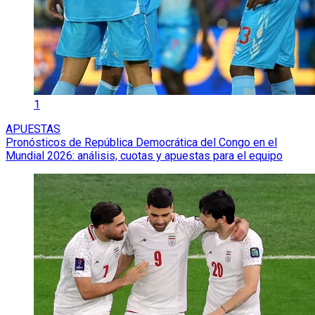
1
APUESTAS
Pronósticos de República Democrática del Congo en el
Mundial 2026: análisis, cuotas y apuestas para el equipo