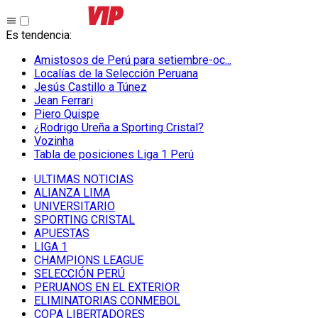
Es tendencia
:
Amistosos de Perú para setiembre-oc...
Localías de la Selección Peruana
Jesús Castillo a Túnez
Jean Ferrari
Piero Quispe
¿Rodrigo Ureña a Sporting Cristal?
Vozinha
Tabla de posiciones Liga 1 Perú
ULTIMAS NOTICIAS
ALIANZA LIMA
UNIVERSITARIO
SPORTING CRISTAL
APUESTAS
LIGA 1
CHAMPIONS LEAGUE
SELECCIÓN PERÚ
PERUANOS EN EL EXTERIOR
ELIMINATORIAS CONMEBOL
COPA LIBERTADORES