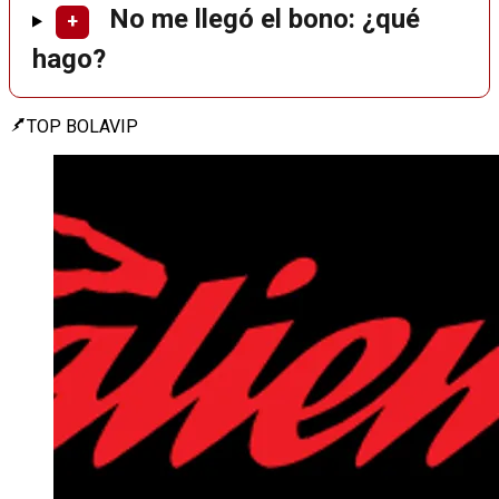
No me llegó el bono: ¿qué
+
hago?
TOP BOLAVIP