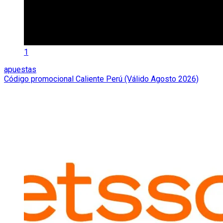
1
apuestas
Código promocional Caliente Perú (Válido Agosto 2026)