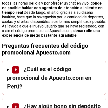
todas las horas del día y por ofrecer un chat en vivo,
donde
es posible hablar con agentes de atención al cliente en
tiempo real
.Desde luego, el sitio, gracias a su diseño
intuitivo, hace que la navegación por la cantidad de deportes,
cuotas y ofertas disponibles sea lo más simplificada posible.
Así ayuda a que el nuevo usuario que se haya registrado, con
o sin el código promocional Apuesto.com,
desarrolle una
experiencia de juego bastante agradable
.
Preguntas frecuentes del código
promocional Apuesto.com
¿Cuál es el código
+
promocional de Apuesto.com en
Perú?
¿Hay algún bono sin depósito
+