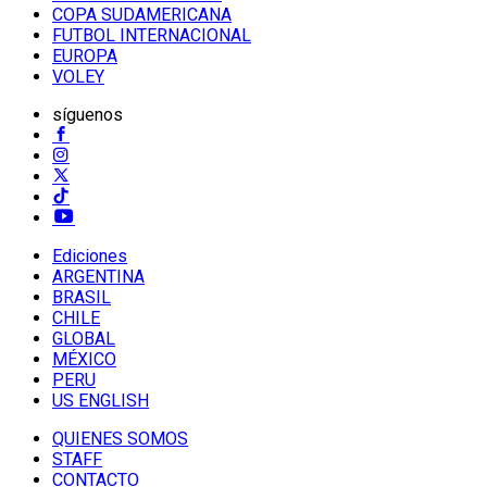
COPA SUDAMERICANA
FUTBOL INTERNACIONAL
EUROPA
VOLEY
síguenos
Ediciones
ARGENTINA
BRASIL
CHILE
GLOBAL
MÉXICO
PERU
US ENGLISH
QUIENES SOMOS
STAFF
CONTACTO