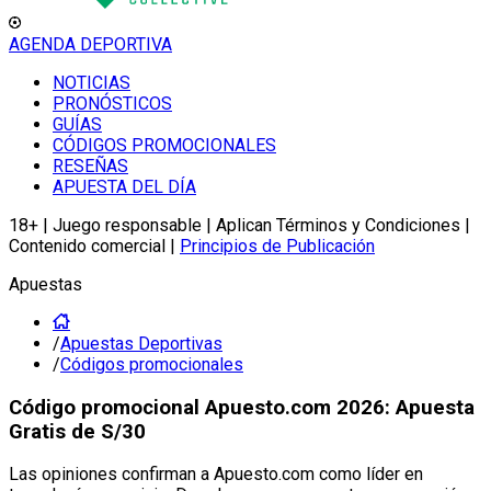
AGENDA DEPORTIVA
NOTICIAS
PRONÓSTICOS
GUÍAS
CÓDIGOS PROMOCIONALES
RESEÑAS
APUESTA DEL DÍA
18+ | Juego responsable | Aplican Términos y Condiciones |
Contenido comercial |
Principios de Publicación
Apuestas
/
Apuestas Deportivas
/
Códigos promocionales
Código promocional Apuesto.com 2026: Apuesta
Gratis de S/30
Las opiniones confirman a Apuesto.com como líder en