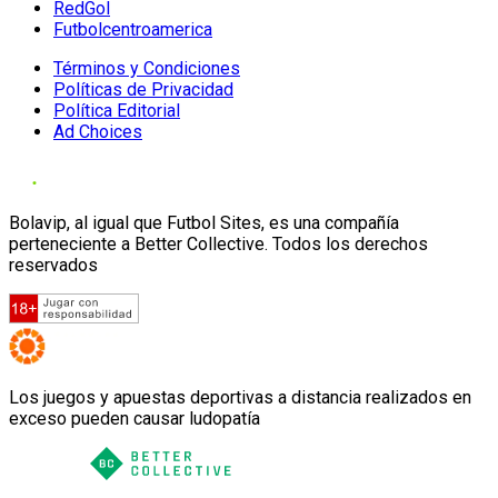
RedGol
Futbolcentroamerica
Términos y Condiciones
Políticas de Privacidad
Política Editorial
Ad Choices
Bolavip, al igual que Futbol Sites, es una compañía
perteneciente a Better Collective. Todos los derechos
reservados
Los juegos y apuestas deportivas a distancia realizados en
exceso pueden causar ludopatía