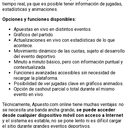
tiempo real, ya que es posible tener información de jugadas,
estadísticas y animaciones.
Opciones y funciones disponibles:
Apuestas en vivo en distintos eventos.
Gráficos del partido.
Actualizaciones en vivo con estadísticas de lo que
acontece.
Movimiento dinámico de las cuotas, sujeto al desarrollo
del evento deportivo.
Minuto a minuto básico, pero con información puntual y
contextualizada.
Funciones avanzadas accesibles sin necesidad de
recargar la plataforma.
Posibilidad de ver jugadas clave en gráficos animados.
Opción de cashout parcial o total durante el mismo
evento en vivo.
Técnicamente, Apuesto.com online tiene muchas ventajas: no
se necesita una banda ancha grande;
se puede acceder
desde cualquier dispositivo móvil con acceso a Internet
y el sistema es estable, no se pone lento ni es difícil cargar
el sitio durante grandes eventos deportivos.