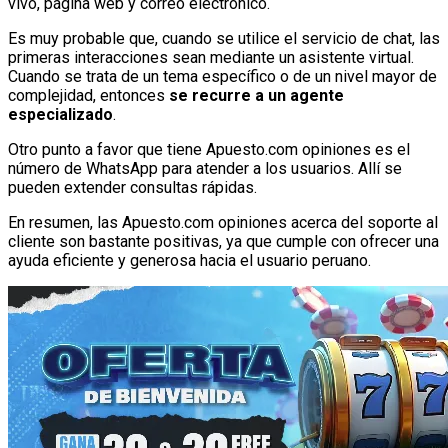
vivo, página web y correo electrónico.
Es muy probable que, cuando se utilice el servicio de chat, las
primeras interacciones sean mediante un asistente virtual.
Cuando se trata de un tema específico o de un nivel mayor de
complejidad, entonces
se recurre a un agente
especializado
.
Otro punto a favor que tiene Apuesto.com opiniones es el
número de WhatsApp para atender a los usuarios. Allí se
pueden extender consultas rápidas.
En resumen, las Apuesto.com opiniones acerca del soporte al
cliente son bastante positivas, ya que cumple con ofrecer una
ayuda eficiente y generosa hacia el usuario peruano.