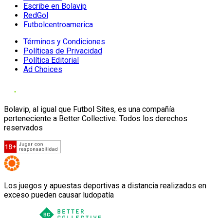
Escribe en Bolavip
RedGol
Futbolcentroamerica
Términos y Condiciones
Políticas de Privacidad
Política Editorial
Ad Choices
Bolavip, al igual que Futbol Sites, es una compañía
perteneciente a Better Collective. Todos los derechos
reservados
Los juegos y apuestas deportivas a distancia realizados en
exceso pueden causar ludopatía