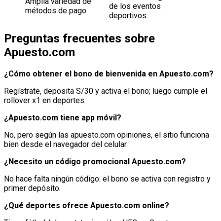
Amplia variedad de
de los eventos
métodos de pago.
deportivos.
Preguntas frecuentes sobre
Apuesto.com
¿Cómo obtener el bono de bienvenida en Apuesto.com?
Regístrate, deposita S/30 y activa el bono; luego cumple el
rollover x1 en deportes.
¿Apuesto.com tiene app móvil?
No, pero según las apuesto.com opiniones, el sitio funciona
bien desde el navegador del celular.
¿Necesito un código promocional Apuesto.com?
No hace falta ningún código: el bono se activa con registro y
primer depósito.
¿Qué deportes ofrece Apuesto.com online?