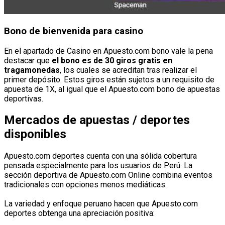
Bono de bienvenida para casino
En el apartado de Casino en Apuesto.com bono vale la pena
destacar que
el bono es de 30 giros gratis en
tragamonedas
, los cuales se acreditan tras realizar el
primer depósito. Estos giros están sujetos a un requisito de
apuesta de 1X, al igual que el Apuesto.com bono de apuestas
deportivas.
Mercados de apuestas / deportes
disponibles
Apuesto.com deportes cuenta con una sólida cobertura
pensada especialmente para los usuarios de Perú. La
sección deportiva de Apuesto.com Online combina eventos
tradicionales con opciones menos mediáticas.
La variedad y enfoque peruano hacen que Apuesto.com
deportes obtenga una apreciación positiva: