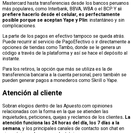
Mastercard hasta transferencias desde los bancos peruanos
más populares, como Interbank, BBVA, WBA o el BCP. Y
si
prefiere hacerlo desde el celular, es perfectamente
posible porque se aceptan Yape y Plin
: instantáneo y sin
complicaciones.
La parte de los pagos en efectivo tampoco se queda atrás.
Puede recurrir al servicio de PagoEfectivo o ir directamente a
opciones de tiendas como Tambo, donde se le genera un
código a través de la plataforma y así se hace el depósito al
instante.
Para los retiros, la opción que más se utiliza es la de
transferencia bancaria a la cuenta personal, pero también se
pueden generar pagos a monederos como Skrill o Yape.
Atención al cliente
Sobran elogios dentro de las Apuesto.com opiniones
relacionadas con la forma en la que se atienden las
inquietudes, peticiones, quejas y reclamos de los clientes
. La
atención funciona las 24 horas del día, los 7 días a la
semana
, y los principales canales de contacto son chat en