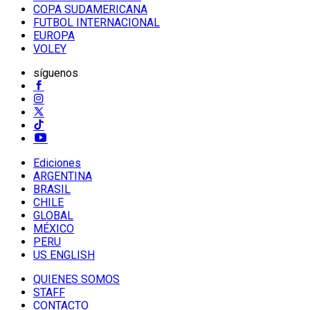
COPA SUDAMERICANA
FUTBOL INTERNACIONAL
EUROPA
VOLEY
síguenos
Ediciones
ARGENTINA
BRASIL
CHILE
GLOBAL
MÉXICO
PERU
US ENGLISH
QUIENES SOMOS
STAFF
CONTACTO