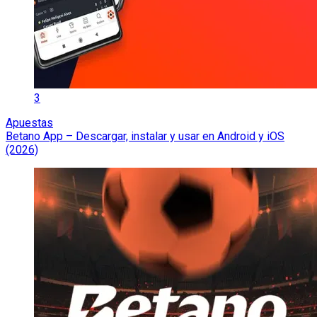
3
Apuestas
Betano App – Descargar, instalar y usar en Android y iOS
(2026)