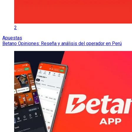
2
Apuestas
Betano Opiniones: Reseña y análisis del operador en Perú