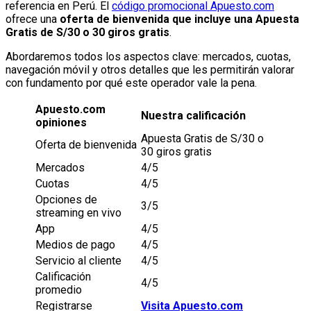
referencia en Perú. El
código promocional Apuesto.com
ofrece una
oferta de bienvenida que
incluye una Apuesta
Gratis de S/30 o 30 giros gratis
.
Abordaremos todos los aspectos clave: mercados, cuotas,
navegación móvil y otros detalles que les permitirán valorar
con fundamento por qué este operador vale la pena.
Apuesto.com
Nuestra calificación
opiniones
Apuesta Gratis de S/30 o
Oferta de bienvenida
30 giros gratis
Mercados
4/5
Cuotas
4/5
Opciones de
3/5
streaming en vivo
App
4/5
Medios de pago
4/5
Servicio al cliente
4/5
Calificación
4/5
promedio
Registrarse
Visita Apuesto.com