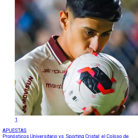
1
APUESTAS
Pronósticos Universitario vs. Sporting Cristal: el Coloso de