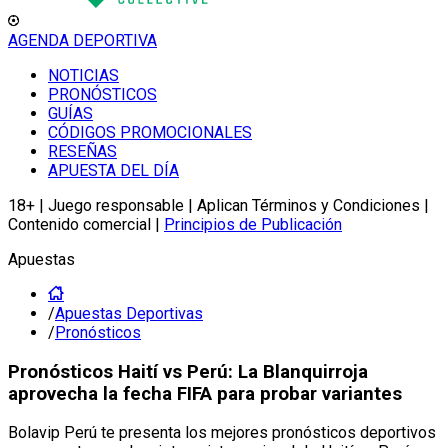
AGENDA DEPORTIVA
NOTICIAS
PRONÓSTICOS
GUÍAS
CÓDIGOS PROMOCIONALES
RESEÑAS
APUESTA DEL DÍA
18+ | Juego responsable | Aplican Términos y Condiciones |
Contenido comercial |
Principios de Publicación
Apuestas
/
Apuestas Deportivas
/
Pronósticos
Pronósticos Haití vs Perú: La Blanquirroja
aprovecha la fecha FIFA para probar variantes
Bolavip Perú te presenta los mejores pronósticos deportivos