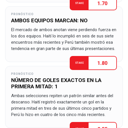
1.70
STAKE
PRONÓSTICO
AMBOS EQUIPOS MARCAN: NO
El mercado de ambos anotan viene perdiendo fuerza en
los dos equipos. Haití lo incumplió en seis de sus siete
encuentros más recientes y Perú también mostró esa
tendencia en gran parte de sus últimas presentaciones.
1.80
STAKE
PRONÓSTICO
NÚMERO DE GOLES EXACTOS EN LA
PRIMERA MITAD: 1
Ambas selecciones repiten un patrón similar antes del
descanso. Haití registró exactamente un gol en la
primera mitad en tres de sus últimos cinco partidos y
Perú lo hizo en cuatro de los cinco más recientes.