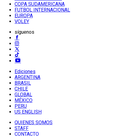
COPA SUDAMERICANA
FUTBOL INTERNACIONAL
EUROPA
VOLEY
síguenos
Ediciones
ARGENTINA
BRASIL
CHILE
GLOBAL
MÉXICO
PERU
US ENGLISH
QUIENES SOMOS
STAFF
CONTACTO