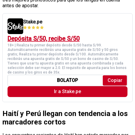
antes de apostar.
Haití y Perú llegan con tendencia a los
marcadores cortos