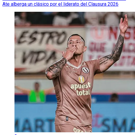
Ate alberga un clásico por el liderato del Clausura 2026