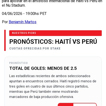
para apostar en el amistoso internacional de Haití vs Perú en
el Nu Stadium.
04/06/2026 - 19:00hs PET
Por
Benjamín Martos
NUESTROS PICKS
PRONÓSTICOS: HAITÍ VS PERÚ
CUOTAS OFRECIDAS POR STAKE
PRONÓSTICO
TOTAL DE GOLES: MENOS DE 2.5
Las estadísticas recientes de ambos seleccionados
apuntan a encuentros cerrados. Haití registró menos de
tres goles en cuatro de sus últimos cinco partidos,
mientras que Perú también viene mostrando
marcadores de baja producción ofensiva.