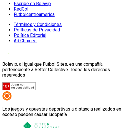
Escribe en Bolavip
RedGol
Futbolcentroamerica
Términos y Condiciones
Políticas de Privacidad
Política Editorial
Ad Choices
Bolavip, al igual que Futbol Sites, es una compañía
perteneciente a Better Collective. Todos los derechos
reservados
Los juegos y apuestas deportivas a distancia realizados en
exceso pueden causar ludopatía