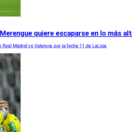
 Merengue quiere escaparse en lo más al
 Real Madrid vs Valencia, por la fecha 11 de LaLiga.