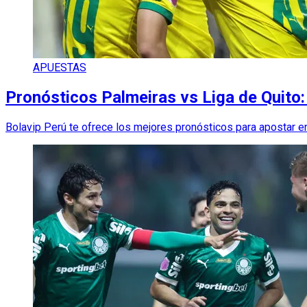
APUESTAS
Pronósticos Palmeiras vs Liga de Quito:
Bolavip Perú te ofrece los mejores pronósticos para apostar e