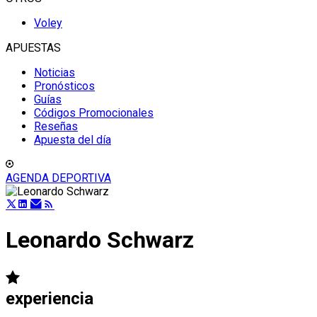
Voley
APUESTAS
Noticias
Pronósticos
Guías
Códigos Promocionales
Reseñas
Apuesta del día
AGENDA DEPORTIVA
Leonardo Schwarz
experiencia