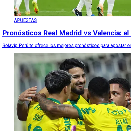
APUESTAS
Pronósticos Real Madrid vs Valencia: el
Bolavip Perú te ofrece los mejores pronósticos para apostar en