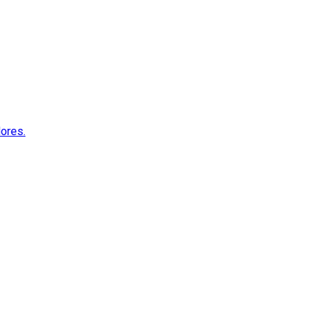
dores.