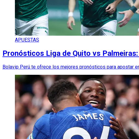
APUESTAS
Pronósticos Liga de Quito vs Palmeiras: 
Bolavip Perú te ofrece los mejores pronósticos para apostar en