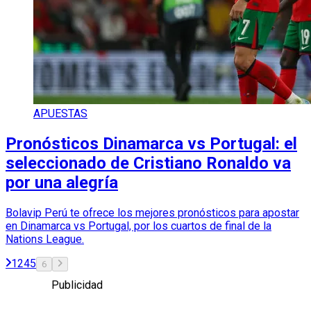
APUESTAS
Pronósticos Dinamarca vs Portugal: el
seleccionado de Cristiano Ronaldo va
por una alegría
Bolavip Perú te ofrece los mejores pronósticos para apostar
en Dinamarca vs Portugal, por los cuartos de final de la
Nations League.
1
2
4
5
6
Publicidad