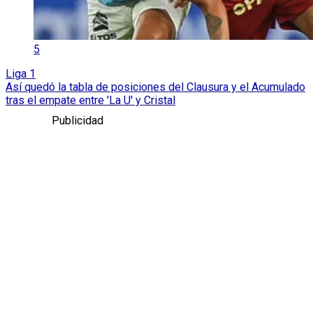
5
Liga 1
Así quedó la tabla de posiciones del Clausura y el Acumulado
tras el empate entre 'La U' y Cristal
Publicidad