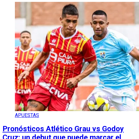
APUESTAS
Pronósticos Atlético Grau vs Godoy
Cruz: un debut que puede marcar el