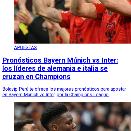
APUESTAS
Pronósticos Bayern Múnich vs Inter:
los líderes de alemania e italia se
cruzan en Champions
Bolavip Perú te ofrece los mejores pronósticos para apostar
en Bayern Múnich vs Inter, por la Champions League.