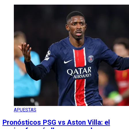
APUESTAS
Pronósticos PSG vs Aston Villa: el