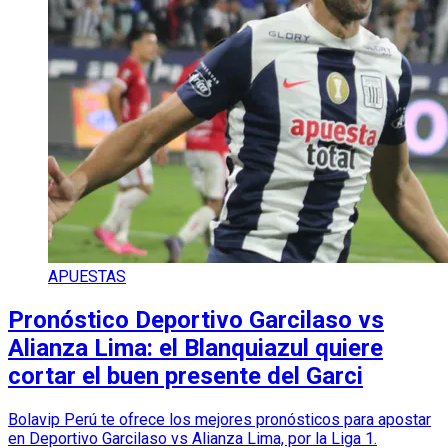
APUESTAS
Pronóstico Deportivo Garcilaso vs
Alianza Lima: el Blanquiazul quiere
cortar el buen presente del Garci
Bolavip Perú te ofrece los mejores pronósticos para apostar
en Deportivo Garcilaso vs Alianza Lima, por la Liga 1.