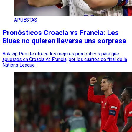
APUESTAS
Pronósticos Croacia vs Francia: Les
Blues no quieren llevarse una sorpresa
Bolavip Perú te ofrece los mejores pronósticos para que
apuestes en Croacia vs Francia, por los cuartos de final de la
Nations League.