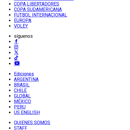
COPA LIBERTADORES
COPA SUDAMERICANA
FUTBOL INTERNACIONAL
EUROPA
VOLEY
síguenos
Ediciones
ARGENTINA
BRASIL
CHILE
GLOBAL
MÉXICO
PERU
US ENGLISH
QUIENES SOMOS
STAFF