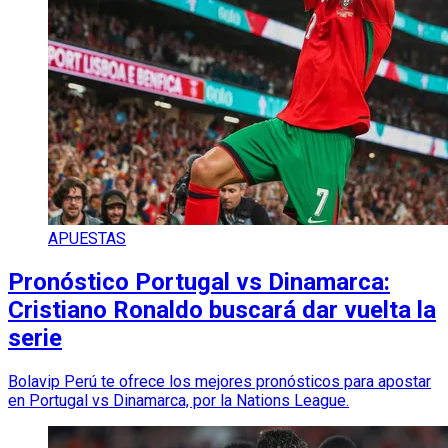
APUESTAS
Pronóstico Portugal vs Dinamarca:
Cristiano Ronaldo buscará dar vuelta la
serie
Bolavip Perú te ofrece los mejores pronósticos para apostar
en Portugal vs Dinamarca, por la Nations League.