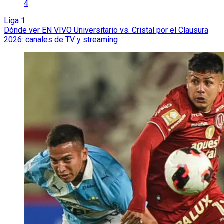
4
Liga 1
Dónde ver EN VIVO Universitario vs. Cristal por el Clausura
2026: canales de TV y streaming