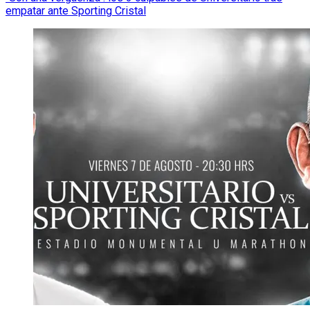
empatar ante Sporting Cristal