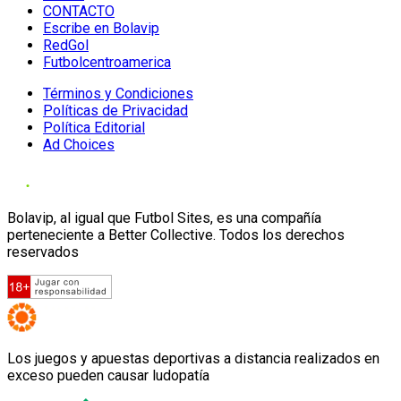
CONTACTO
Escribe en Bolavip
RedGol
Futbolcentroamerica
Términos y Condiciones
Políticas de Privacidad
Política Editorial
Ad Choices
Bolavip, al igual que Futbol Sites, es una compañía
perteneciente a Better Collective. Todos los derechos
reservados
Los juegos y apuestas deportivas a distancia realizados en
exceso pueden causar ludopatía