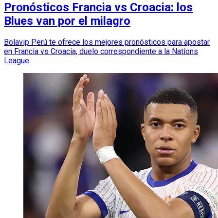
Pronósticos Francia vs Croacia: los
Blues van por el milagro
Bolavip Perú te ofrece los mejores pronósticos para apostar
en Francia vs Croacia, duelo correspondiente a la Nations
League.