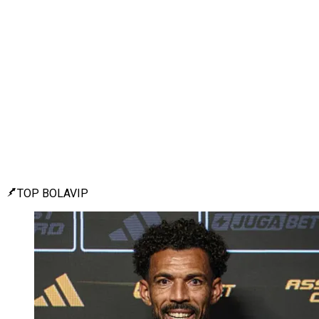
TOP BOLAVIP