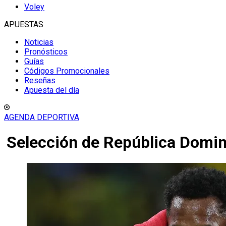
Voley
APUESTAS
Noticias
Pronósticos
Guías
Códigos Promocionales
Reseñas
Apuesta del día
AGENDA DEPORTIVA
Selección de República Domi