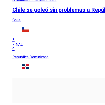
Chile se goleó sin problemas a Repú
Chile
5
FINAL
0
Republica Dominicana