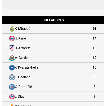
GOLEADORES
K. Mbappé
15
H. Kane
14
J. Alvarez
10
A. Gordon
10
K. Kvaratskhelia
10
E. Haaland
8
O. Dembélé
8
L. Díaz
7