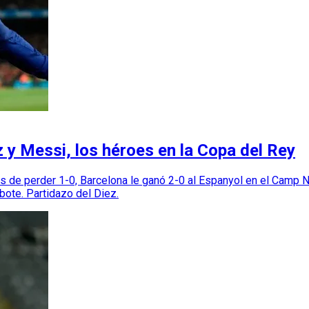
 y Messi, los héroes en la Copa del Rey
ués de perder 1-0, Barcelona le ganó 2-0 al Espanyol en el Camp 
bote. Partidazo del Diez.