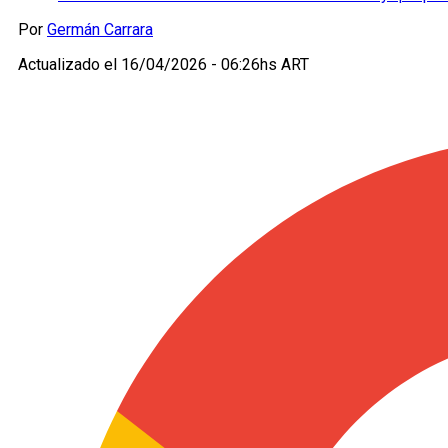
Por
Germán Carrara
Actualizado el
16/04/2026 - 06:26hs ART