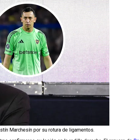
tín Marchesín por su rotura de ligamentos.