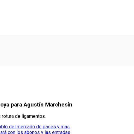
oya para Agustín Marchesín
 rotura de ligamentos.
 habló del mercado de pases y más
ará con los abonos y las entradas