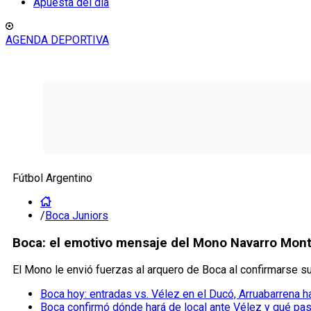
Apuesta del día
AGENDA DEPORTIVA
Fútbol Argentino
/
Boca Juniors
Boca: el emotivo mensaje del Mono Navarro Mont
El Mono le envió fuerzas al arquero de Boca al confirmarse su
Boca hoy: entradas vs. Vélez en el Ducó, Arruabarrena
Boca confirmó dónde hará de local ante Vélez y qué pas