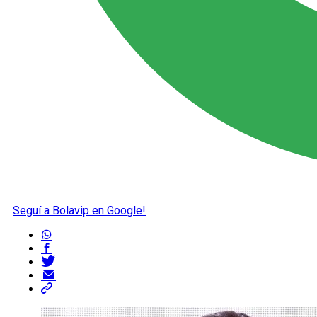
Seguí a Bolavip en Google!