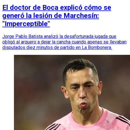
El doctor de Boca explicó cómo se
generó la lesión de Marchesín:
"Imperceptible"
Jorge Pablo Batista analizó la desafortunada jugada que
obligó al arquero a dejar la cancha cuando apenas se llevaban
disputados diez minutos de partido en La Bombonera.