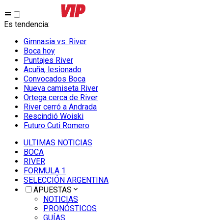
Es tendencia
:
Gimnasia vs. River
Boca hoy
Puntajes River
Acuña, lesionado
Convocados Boca
Nueva camiseta River
Ortega cerca de River
River cerró a Andrada
Rescindió Woiski
Futuro Cuti Romero
ULTIMAS NOTICIAS
BOCA
RIVER
FORMULA 1
SELECCIÓN ARGENTINA
APUESTAS
NOTICIAS
PRONÓSTICOS
GUÍAS