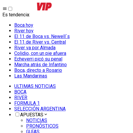
Es tendencia
:
Boca hoy
River hoy
El 11 de Boca vs. Newell´s
El 11 de River vs. Central
River va por Almada
Colidio, con un pie afuera
Echeverri picó su penal
Marcha atrás de Infantino
Boca, directo a Rosario
Las Mandarinas
ULTIMAS NOTICIAS
BOCA
RIVER
FORMULA 1
SELECCIÓN ARGENTINA
APUESTAS
NOTICIAS
PRONÓSTICOS
GUÍAS