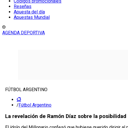
Códigos promocionales
Reseñas
Apuesta del día
Apuestas Mundial
AGENDA DEPORTIVA
FÚTBOL ARGENTINO
/
Fútbol Argentino
La revelación de Ramón Díaz sobre la posibilidad
El ídolo del Millonario confesó que hubiese querido dirigir 