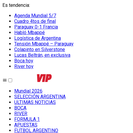
Es tendencia
:
Agenda Mundial 5/7
Cuadro 4tos de final
Paraguay 0-1 Francia
Habló Mbappé
Logística de Argentina
Tensión Mbappé – Paraguay
Colapinto en Silverstone
Lucas Beltrán, en exclusiva
Boca hoy
River hoy
Mundial 2026
SELECCIÓN ARGENTINA
ULTIMAS NOTICIAS
BOCA
RIVER
FORMULA 1
APUESTAS
FUTBOL ARGENTINO