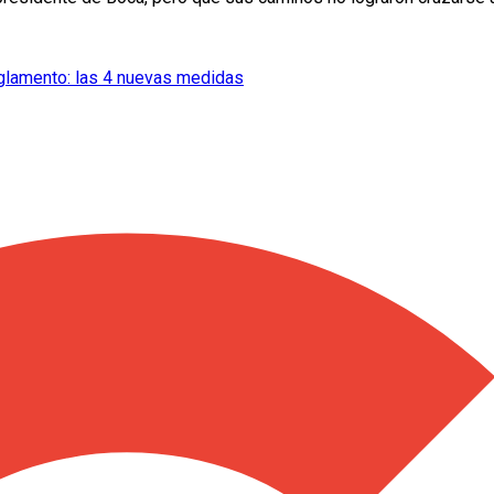
eglamento: las 4 nuevas medidas