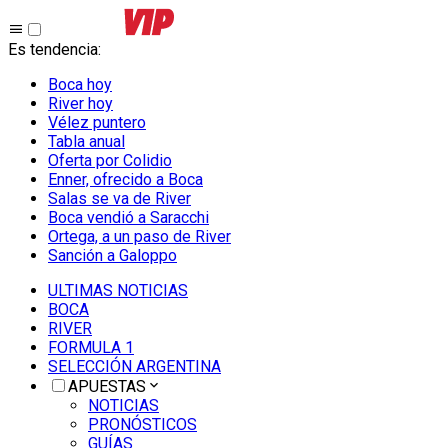
Es tendencia
:
Boca hoy
River hoy
Vélez puntero
Tabla anual
Oferta por Colidio
Enner, ofrecido a Boca
Salas se va de River
Boca vendió a Saracchi
Ortega, a un paso de River
Sanción a Galoppo
ULTIMAS NOTICIAS
BOCA
RIVER
FORMULA 1
SELECCIÓN ARGENTINA
APUESTAS
NOTICIAS
PRONÓSTICOS
GUÍAS