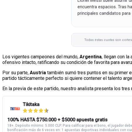
Lionel Messi suele asumir u
encuentra espacios. Tras hab
principales candidatos para 
Todas estas cuotas son cortes
Los vigentes campeones del mundo,
Argentina
, llegan con l
ofensivo intacto, ratificando su condición de favorita para ava
Por su parte,
Austria
también sumó tres puntos en su primer en
partido tácticamente perfecto si quiere contener el talento arg
En la previa de este partido, nuestro analista presenta los tr