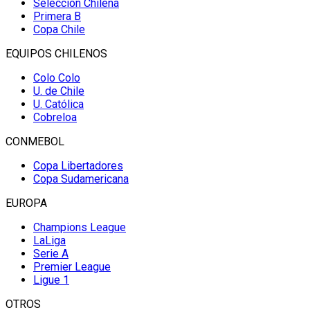
Selección Chilena
Primera B
Copa Chile
EQUIPOS CHILENOS
Colo Colo
U. de Chile
U. Católica
Cobreloa
CONMEBOL
Copa Libertadores
Copa Sudamericana
EUROPA
Champions League
LaLiga
Serie A
Premier League
Ligue 1
OTROS