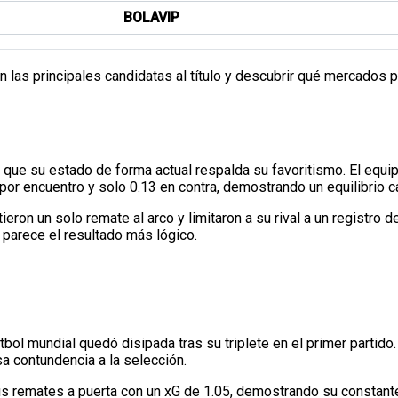
on las principales candidatas al título y descubrir qué mercados
que su estado de forma actual respalda su favoritismo. El equip
por encuentro y solo 0.13 en contra, demostrando un equilibrio c
eron un solo remate al arco y limitaron a su rival a un registro 
a parece el resultado más lógico.
útbol mundial quedó disipada tras su triplete en el primer partido
sa contundencia a la selección.
is remates a puerta con un xG de 1.05, demostrando su constan