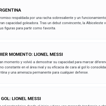
ARGENTINA
promiso respaldada por una racha sobresaliente y un funcionamient
ran capacidad goleadora. Tras un debut convincente, la Albiceleste 
sus figuras para partir como favorita.
IER MOMENTO: LIONEL MESSI
gran momento y volvió a demostrar su capacidad para marcar difere
 constante en el área rival y su eficacia de cara al gol lo consolida
entina y una amenaza permanente para cualquier defense.
GOL: LIONEL MESSI