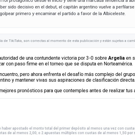
n rol protagónico desde el inicio y tiene una marcada tendencia a ab
er sido decisivo en el debut, el capitán argentino vuelve a perfilar
golpear primero y encaminar el partido a favor de la Albiceleste.
ía de TikiTaka, son correctas al momento de esta publicación y están sujetas a cam
a autoridad de una contundente victoria por 3-0 sobre
Argelia
en s
nzar con paso firme en el torneo que se disputa en Norteamérica.
cuentro, pero ahora enfrenta el desafío más complejo del grupo
entino y mantener vivas sus aspiraciones de clasificación directa
es mejores pronósticos para que contemples antes de realizar tus