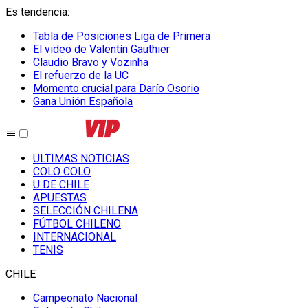
Es tendencia
:
Tabla de Posiciones Liga de Primera
El video de Valentín Gauthier
Claudio Bravo y Vozinha
El refuerzo de la UC
Momento crucial para Darío Osorio
Gana Unión Española
ULTIMAS NOTICIAS
COLO COLO
U DE CHILE
APUESTAS
SELECCIÓN CHILENA
FÚTBOL CHILENO
INTERNACIONAL
TENIS
CHILE
Campeonato Nacional