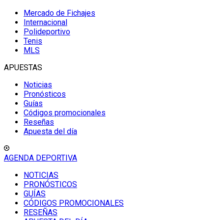
Mercado de Fichajes
Internacional
Polideportivo
Tenis
MLS
APUESTAS
Noticias
Pronósticos
Guías
Códigos promocionales
Reseñas
Apuesta del día
AGENDA DEPORTIVA
NOTICIAS
PRONÓSTICOS
GUÍAS
CÓDIGOS PROMOCIONALES
RESEÑAS