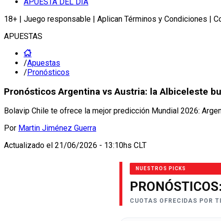
APUESTA DEL DÍA
18+ | Juego responsable | Aplican Términos y Condiciones | C
APUESTAS
/
Apuestas
/
Pronósticos
Pronósticos Argentina vs Austria: la Albiceleste 
Bolavip Chile te ofrece la mejor predicción Mundial 2026: Argent
Por
Martin Jiménez Guerra
Actualizado el
21/06/2026 - 13:10hs CLT
NUESTROS PICKS
PRONÓSTICOS:
CUOTAS OFRECIDAS POR T