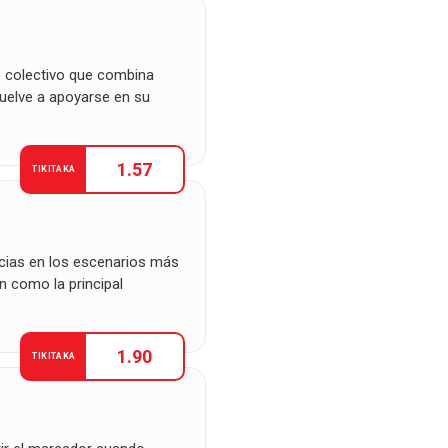
o colectivo que combina
vuelve a apoyarse en su
1.57
TIKITAKA
ncias en los escenarios más
n como la principal
1.90
TIKITAKA