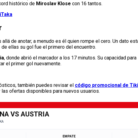
cord histórico de
Miroslav Klose
con 16 tantos.
iTaka
r
allá de anotar; a menudo es él quien rompe el cero. Un dato est
 de ellas su gol fue el primero del encuentro.
ia
, donde abrió el marcador a los 17 minutos. Su capacidad para i
tar el primer gol nuevamente.
ósticos, también puedes revisar el
código promocional de Tik
las ofertas disponibles para nuevos usuarios.
NA VS AUSTRIA
KA
EMPATE