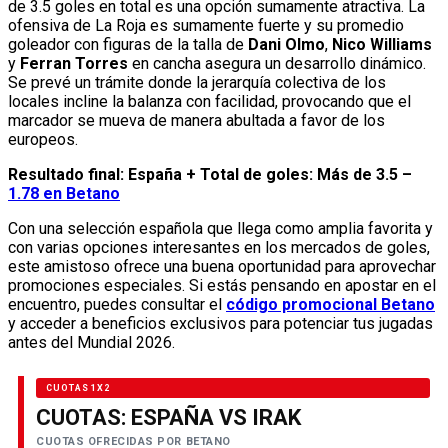
de 3.5 goles en total es una opción sumamente atractiva. La
ofensiva de La Roja es sumamente fuerte y su promedio
goleador con figuras de la talla de
Dani Olmo
,
Nico Williams
y
Ferran Torres
en cancha asegura un desarrollo dinámico.
Se prevé un trámite donde la jerarquía colectiva de los
locales incline la balanza con facilidad, provocando que el
marcador se mueva de manera abultada a favor de los
europeos.
Resultado final: España + Total de goles: Más de 3.5 –
1.78 en Betano
Con una selección española que llega como amplia favorita y
con varias opciones interesantes en los mercados de goles,
este amistoso ofrece una buena oportunidad para aprovechar
promociones especiales. Si estás pensando en apostar en el
encuentro, puedes consultar el
código promocional Betano
y acceder a beneficios exclusivos para potenciar tus jugadas
antes del Mundial 2026.
CUOTAS 1X2
CUOTAS: ESPAÑA VS IRAK
CUOTAS OFRECIDAS POR BETANO