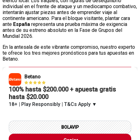
elenco local. Los iraquíes, con figuras de desequilibrio
individual en el frente de ataque y un mediocampo combativo,
intentarán ajustar piezas antes de emprender viaje al
continente americano. Para el bloque visitante, plantar cara
ante
España
representa una prueba máxima de exigencia
antes de su estreno absoluto en la Fase de Grupos del
Mundial 2026.
En la antesala de este vibrante compromiso, nuestro experto
te ofrece los tres mejores pronósticos para tus apuestas en
Betano.