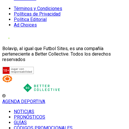
Términos y Condiciones
Políticas de Privacidad
Política Editorial
Ad Choices
Bolavip, al igual que Futbol Sites, es una compañía
perteneciente a Better Collective. Todos los derechos
reservados
AGENDA DEPORTIVA
NOTICIAS
PRONÓSTICOS
GUÍAS
CÓDIGOS PROMOCIONALES