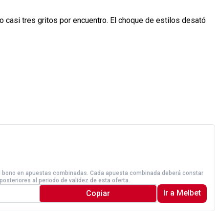
o casi tres gritos por encuentro. El choque de estilos desató