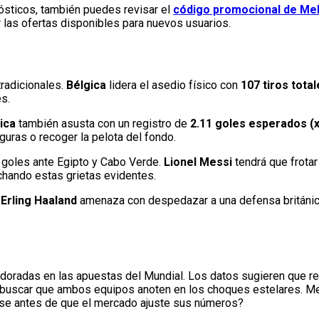
ósticos, también puedes revisar el
código promocional de Me
las ofertas disponibles para nuevos usuarios.
tradicionales.
Bélgica
lidera el asedio físico con
107 tiros tota
s.
ica
también asusta con un registro de
2.11 goles esperados (x
guras o recoger la pelota del fondo.
s goles ante Egipto y Cabo Verde.
Lionel Messi
tendrá que frotar
chando estas grietas evidentes.
.
Erling Haaland
amenaza con despedazar a una defensa británic
 doradas en las apuestas del Mundial. Los datos sugieren que re
n buscar que ambos equipos anoten en los choques estelares. Mel
erse antes de que el mercado ajuste sus números?