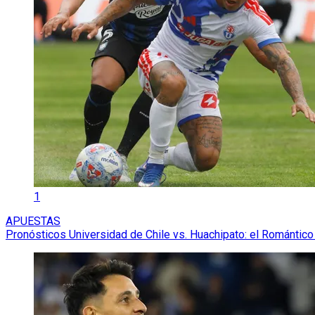
1
APUESTAS
Pronósticos Universidad de Chile vs. Huachipato: el Romántico 