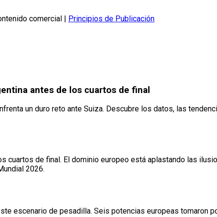
ontenido comercial |
Principios de Publicación
entina antes de los cuartos de final
frenta un duro reto ante Suiza. Descubre los datos, las tendenci
 cuartos de final. El dominio europeo está aplastando las ilusio
Mundial 2026.
 este escenario de pesadilla. Seis potencias europeas tomaron p