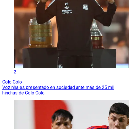
2
Colo Colo
Vozinha es presentado en sociedad ante más de 25 mil
hinchas de Colo Colo