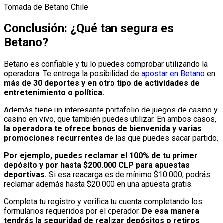
Tomada de Betano Chile
Conclusión: ¿Qué tan segura es
Betano?
Betano es confiable y tu lo puedes comprobar utilizando la
operadora. Te entrega la posibilidad de
apostar en Betano
en
más de 30 deportes y en otro tipo de actividades de
entretenimiento o política.
Además tiene un interesante portafolio de juegos de casino y
casino en vivo, que también puedes utilizar. En ambos casos,
la operadora te ofrece bonos de bienvenida y varias
promociones recurrentes
de las que puedes sacar partido.
Por ejemplo, puedes reclamar el 100% de tu primer
depósito y por hasta $200.000 CLP para apuestas
deportivas.
Si esa reacarga es de mínimo $10.000, podrás
reclamar además hasta $20.000 en una apuesta gratis.
Completa tu registro y verifica tu cuenta completando los
formularios requeridos por el operador.
De esa manera
tendrás la seguridad de realizar depósitos o retiros