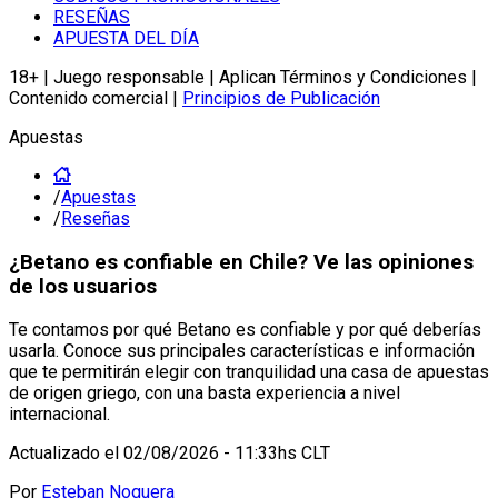
RESEÑAS
APUESTA DEL DÍA
18+ | Juego responsable | Aplican Términos y Condiciones |
Contenido comercial |
Principios de Publicación
Apuestas
/
Apuestas
/
Reseñas
¿Betano es confiable en Chile? Ve las opiniones
de los usuarios
Te contamos por qué Betano es confiable y por qué deberías
usarla. Conoce sus principales características e información
que te permitirán elegir con tranquilidad una casa de apuestas
de origen griego, con una basta experiencia a nivel
internacional.
Actualizado el
02/08/2026 - 11:33hs CLT
Por
Esteban Noguera