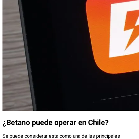
¿Betano puede operar en Chile?
Se puede considerar esta como una de las principales