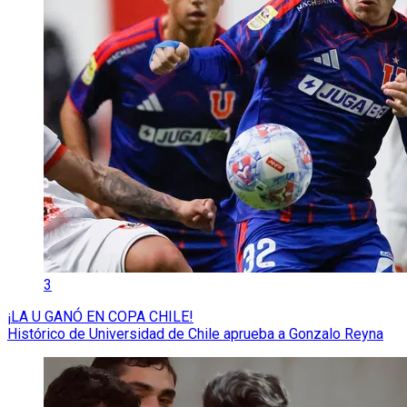
3
¡LA U GANÓ EN COPA CHILE!
Histórico de Universidad de Chile aprueba a Gonzalo Reyna