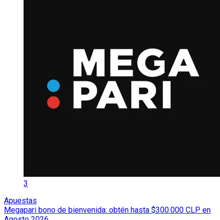
3
Apuestas
Megapari bono de bienvenida: obtén hasta $300.000 CLP en
Agosto 2026