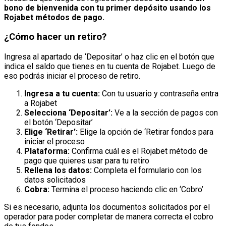
bono de bienvenida con tu primer depósito usando los
Rojabet métodos de pago.
¿Cómo hacer un retiro?
Ingresa al apartado de ‘Depositar’ o haz clic en el botón que
indica el saldo que tienes en tu cuenta de Rojabet. Luego de
eso podrás iniciar el proceso de retiro.
Ingresa a tu cuenta:
Con tu usuario y contraseña entra
a Rojabet
Selecciona ‘Depositar’:
Ve a la sección de pagos con
el botón ‘Depositar’
Elige ‘Retirar’:
Elige la opción de ‘Retirar fondos para
iniciar el proceso
Plataforma:
Confirma cuál es el Rojabet método de
pago que quieres usar para tu retiro
Rellena los datos:
Completa el formulario con los
datos solicitados
Cobra:
Termina el proceso haciendo clic en ‘Cobro’
Si es necesario, adjunta los documentos solicitados por el
operador para poder completar de manera correcta el cobro