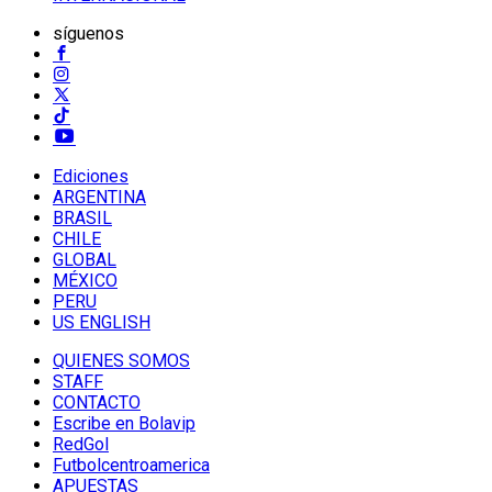
síguenos
Ediciones
ARGENTINA
BRASIL
CHILE
GLOBAL
MÉXICO
PERU
US ENGLISH
QUIENES SOMOS
STAFF
CONTACTO
Escribe en Bolavip
RedGol
Futbolcentroamerica
APUESTAS