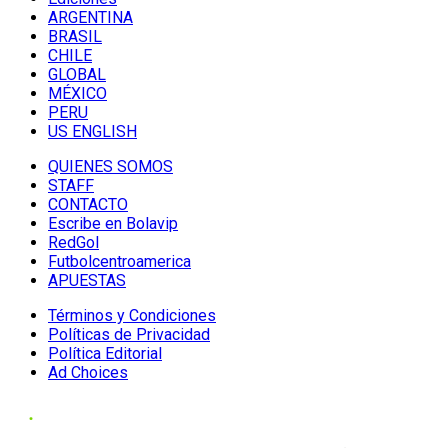
ARGENTINA
BRASIL
CHILE
GLOBAL
MÉXICO
PERU
US ENGLISH
QUIENES SOMOS
STAFF
CONTACTO
Escribe en Bolavip
RedGol
Futbolcentroamerica
APUESTAS
Términos y Condiciones
Políticas de Privacidad
Política Editorial
Ad Choices