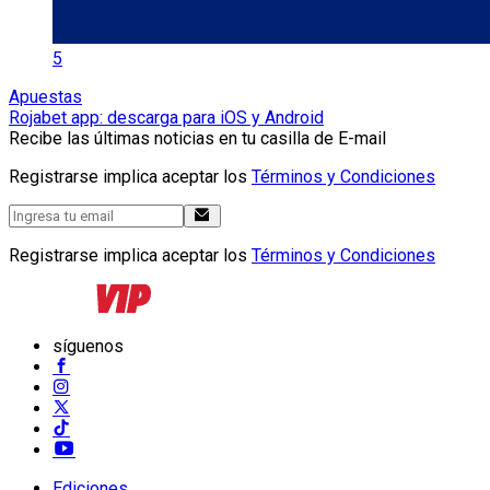
5
Apuestas
Rojabet app: descarga para iOS y Android
Recibe las últimas noticias en tu casilla de E-mail
Registrarse implica aceptar los
Términos y Condiciones
Registrarse implica aceptar los
Términos y Condiciones
síguenos
Ediciones