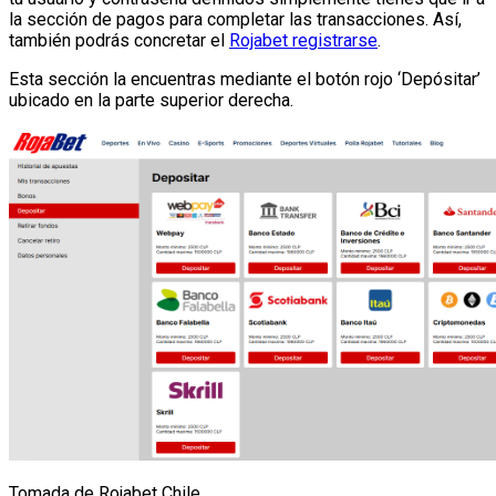
la sección de pagos para completar las transacciones. Así,
también podrás concretar el
Rojabet registrarse
.
Esta sección la encuentras mediante el botón rojo ‘Depósitar’
ubicado en la parte superior derecha.
Tomada de Rojabet Chile