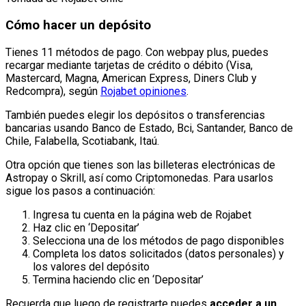
Cómo hacer un depósito
Tienes 11 métodos de pago. Con webpay plus, puedes
recargar mediante tarjetas de crédito o débito (Visa,
Mastercard, Magna, American Express, Diners Club y
Redcompra), según
Rojabet opiniones
.
También puedes elegir los depósitos o transferencias
bancarias usando Banco de Estado, Bci, Santander, Banco de
Chile, Falabella, Scotiabank, Itaú.
Otra opción que tienes son las billeteras electrónicas de
Astropay o Skrill, así como Criptomonedas. Para usarlos
sigue los pasos a continuación:
Ingresa tu cuenta en la página web de Rojabet
Haz clic en ‘Depositar’
Selecciona una de los métodos de pago disponibles
Completa los datos solicitados (datos personales) y
los valores del depósito
Termina haciendo clic en ‘Depositar’
Recuerda que luego de registrarte puedes
acceder a un