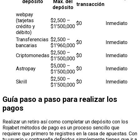
depósito
Max. del
transacción
depósito
webpay
(tarjetas
$2,500 –
$0
Inmediato
crédito y
$1’500,000
débito)
Transferencias
$2,500 –
$0
Inmediato
bancarias
$1’960,000
$2,500 –
Criptomonedas
$0
Inmediato
$1’500,000
$5,000 –
Astropay
$0
Inmediato
$1’500,000
$2,500 –
Skrill
$0
Inmediato
$1’500,000
Guía paso a paso para realizar los
pagos
Realizar un retiro así como completar un depósito con los
Rojabet métodos de pago es un proceso sencillo que
requiere que primero te registres en la casa de apuestas. Con
tu usuario y contraseña definidos simplemente tienes que ir a