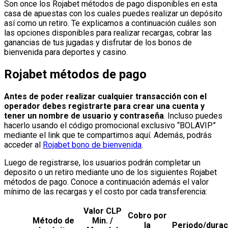
Son once los Rojabet métodos de pago disponibles en esta
casa de apuestas con los cuales puedes realizar un depósito
así como un retiro. Te explicamos a continuación cuáles son
las opciones disponibles para realizar recargas, cobrar las
ganancias de tus jugadas y disfrutar de los bonos de
bienvenida para deportes y casino.
Rojabet métodos de pago
Antes de poder realizar cualquier transacción con el
operador debes registrarte para crear una cuenta y
tener un nombre de usuario y contraseña
. Incluso puedes
hacerlo usando el código promocional exclusivo “BOLAVIP”
mediante el link que te compartimos aquí. Además, podrás
acceder al
Rojabet bono de bienvenida
.
Luego de registrarse, los usuarios podrán completar un
deposito o un retiro mediante uno de los siguientes Rojabet
métodos de pago. Conoce a continuación además el valor
mínimo de las recargas y el costo por cada transferencia:
Valor CLP
Cobro por
Método de
Min. /
la
Periodo/durac