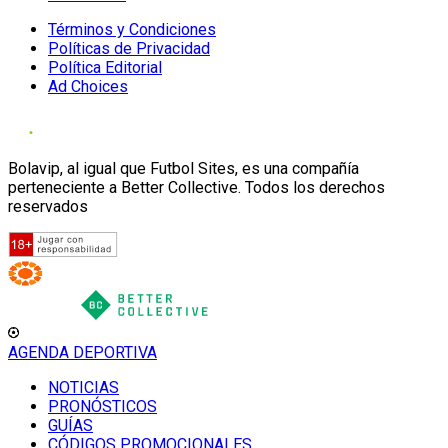
Términos y Condiciones
Políticas de Privacidad
Política Editorial
Ad Choices
Bolavip, al igual que Futbol Sites, es una compañía
perteneciente a Better Collective. Todos los derechos
reservados
AGENDA DEPORTIVA
NOTICIAS
PRONÓSTICOS
GUÍAS
CÓDIGOS PROMOCIONALES