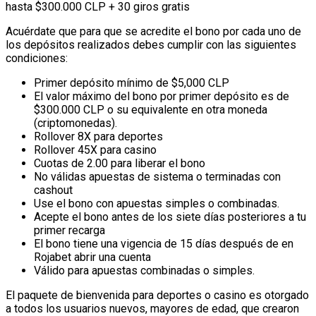
hasta $300.000 CLP + 30 giros gratis
Acuérdate que para que se acredite el bono por cada uno de
los depósitos realizados debes cumplir con las siguientes
condiciones:
Primer depósito mínimo de $5,000 CLP
El valor máximo del bono por primer depósito es de
$300.000 CLP o su equivalente en otra moneda
(criptomonedas).
Rollover 8X para deportes
Rollover 45X para casino
Cuotas de 2.00 para liberar el bono
No válidas apuestas de sistema o terminadas con
cashout
Use el bono con apuestas simples o combinadas.
Acepte el bono antes de los siete días posteriores a tu
primer recarga
El bono tiene una vigencia de 15 días después de en
Rojabet abrir una cuenta
Válido para apuestas combinadas o simples.
El paquete de bienvenida para deportes o casino es otorgado
a todos los usuarios nuevos, mayores de edad, que crearon