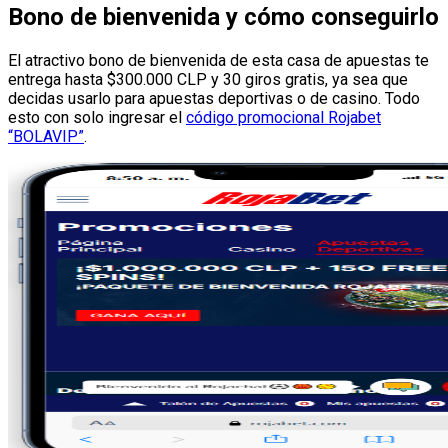
Bono de bienvenida y cómo conseguirlo
El atractivo bono de bienvenida de esta casa de apuestas te
entrega hasta $300.000 CLP y 30 giros gratis, ya sea que
decidas usarlo para apuestas deportivas o de casino. Todo
esto con solo ingresar el
código promocional Rojabet
“BOLAVIP”
.