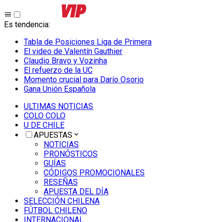
Es tendencia
:
Tabla de Posiciones Liga de Primera
El video de Valentín Gauthier
Claudio Bravo y Vozinha
El refuerzo de la UC
Momento crucial para Darío Osorio
Gana Unión Española
ULTIMAS NOTICIAS
COLO COLO
U DE CHILE
APUESTAS
NOTICIAS
PRONÓSTICOS
GUÍAS
CÓDIGOS PROMOCIONALES
RESEÑAS
APUESTA DEL DÍA
SELECCIÓN CHILENA
FÚTBOL CHILENO
INTERNACIONAL