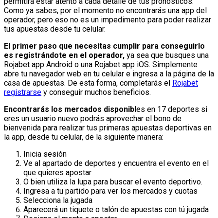
permitirá estar atento a cada detalle de tus pronósticos.
Como ya sabes, por el momento no encontrarás una app del
operador, pero eso no es un impedimento para poder realizar
tus apuestas desde tu celular.
El primer paso que necesitas cumplir para conseguirlo
es registrándote en el operador,
ya sea que busques una
Rojabet app Android o una Rojabet app iOS. Simplemente
abre tu navegador web en tu celular e ingresa a la página de la
casa de apuestas. De esta forma, completarás el
Rojabet
registrarse
y conseguir muchos beneficios.
Encontrarás los mercados disponib
les en 17 deportes si
eres un usuario nuevo podrás aprovechar el bono de
bienvenida para realizar tus primeras apuestas deportivas en
la app, desde tu celular, de la siguiente manera:
Inicia sesión
Ve al apartado de deportes y encuentra el evento en el
que quieres apostar
O bien utiliza la lupa para buscar el evento deportivo.
Ingresa a tu partido para ver los mercados y cuotas
Selecciona la jugada
Aparecerá un tiquete o talón de apuestas con tú jugada