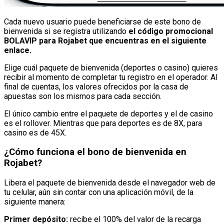
Cada nuevo usuario puede beneficiarse de este bono de
bienvenida si se registra utilizando
el código promocional
BOLAVIP para Rojabet que encuentras en el siguiente
enlace.
Elige cuál paquete de bienvenida (deportes o casino) quieres
recibir al momento de completar tu registro en el operador. Al
final de cuentas, los valores ofrecidos por la casa de
apuestas son los mismos para cada sección.
El único cambio entre el paquete de deportes y el de casino
es el rollover. Mientras que para deportes es de 8X, para
casino es de 45X.
¿Cómo funciona el bono de bienvenida en
Rojabet?
Libera el paquete de bienvenida desde el navegador web de
tu celular, aún sin contar con una aplicación móvil, de la
siguiente manera:
Primer depósito:
recibe el 100% del valor de la recarga