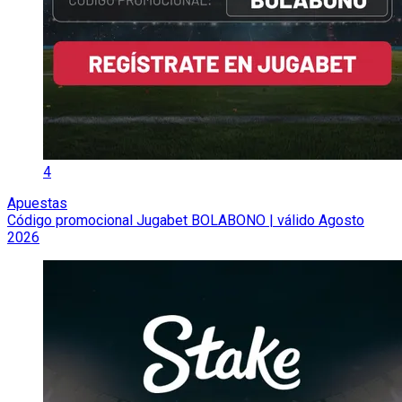
4
Apuestas
Código promocional Jugabet BOLABONO | válido Agosto
2026