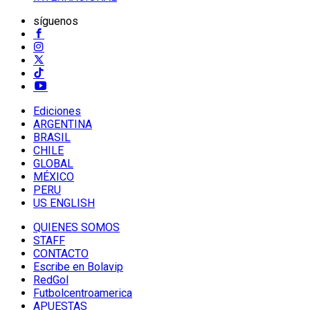
síguenos
Ediciones
ARGENTINA
BRASIL
CHILE
GLOBAL
MÉXICO
PERU
US ENGLISH
QUIENES SOMOS
STAFF
CONTACTO
Escribe en Bolavip
RedGol
Futbolcentroamerica
APUESTAS