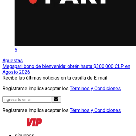
5
Apuestas
Megapari bono de bienvenida: obtén hasta $300.000 CLP en
Agosto 2026
Recibe las últimas noticias en tu casilla de E-mail
Registrarse implica aceptar los
Términos y Condiciones
Registrarse implica aceptar los
Términos y Condiciones
síguenos