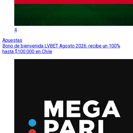
4
Apuestas
Bono de bienvenida LVBET Agosto 2026: recibe un 100%
hasta $100.000 en Chile