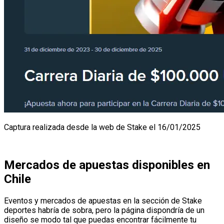
Captura realizada desde la web de Stake el 16/01/2025
Mercados de apuestas disponibles en
Chile
Eventos y mercados de apuestas en la sección de Stake
deportes habría de sobra, pero la página dispondría de un
diseño se modo tal que puedas encontrar fácilmente tu