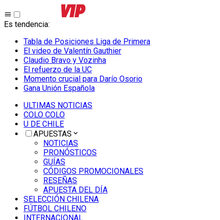
Es tendencia
:
Tabla de Posiciones Liga de Primera
El video de Valentín Gauthier
Claudio Bravo y Vozinha
El refuerzo de la UC
Momento crucial para Darío Osorio
Gana Unión Española
ULTIMAS NOTICIAS
COLO COLO
U DE CHILE
APUESTAS
NOTICIAS
PRONÓSTICOS
GUÍAS
CÓDIGOS PROMOCIONALES
RESEÑAS
APUESTA DEL DÍA
SELECCIÓN CHILENA
FÚTBOL CHILENO
INTERNACIONAL