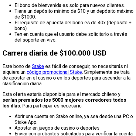
El bono de bienvenida es solo para nuevos clientes.
Tiene un depósito mínimo de $10 y un depósito máximo
de $1000.
El requisito de apuesta del bono es de 40x (depósito +
bono).
Ten en cuenta que el usuario debe solicitarlo a través
del soporte en vivo.
Carrera diaria de $100.000 USD
Este bono de
Stake
es fácil de conseguir, no necesitarás ni
siquiera un
código promocional Stake
. Simplemente se trata
de apostar en el casino o en los deportes para ascender a la
clasificación diaria.
Esta oferta estaría disponible para el mercado chileno y
serían premiados los 5000 mejores corredores todos
los días
. Para participar es necesario:
Abrir una cuenta en Stake online, ya sea desde una PC o
Stake App.
Apostar en juegos de casino o deportes
Enviar comprobantes solicitados para verificar la cuenta