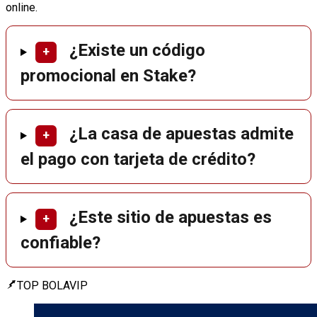
online.
¿Existe un código
+
promocional en Stake?
¿La casa de apuestas admite
+
el pago con tarjeta de crédito?
¿Este sitio de apuestas es
+
confiable?
TOP BOLAVIP