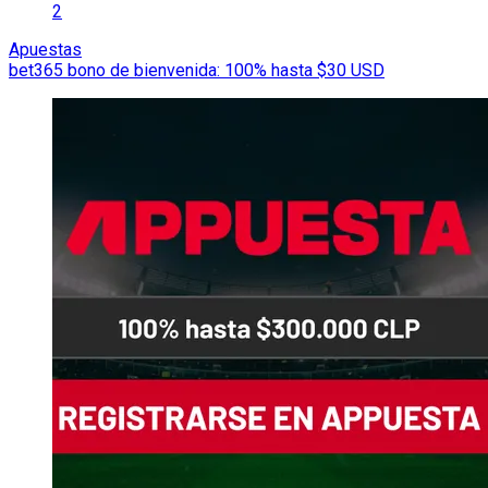
2
Apuestas
bet365 bono de bienvenida: 100% hasta $30 USD