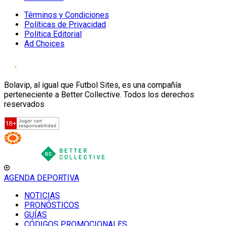
Términos y Condiciones
Políticas de Privacidad
Política Editorial
Ad Choices
Bolavip, al igual que Futbol Sites, es una compañía
perteneciente a Better Collective. Todos los derechos
reservados
AGENDA DEPORTIVA
NOTICIAS
PRONÓSTICOS
GUÍAS
CÓDIGOS PROMOCIONALES