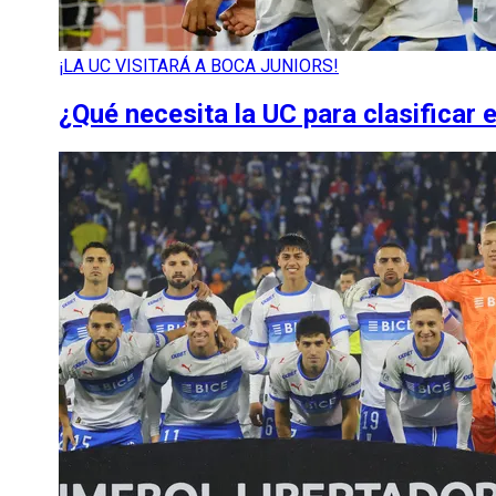
¡LA UC VISITARÁ A BOCA JUNIORS!
¿Qué necesita la UC para clasificar 