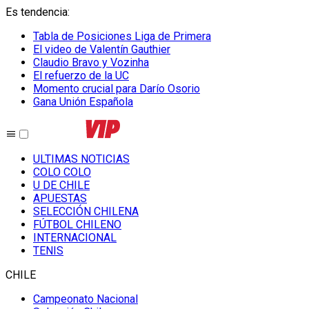
Es tendencia
:
Tabla de Posiciones Liga de Primera
El video de Valentín Gauthier
Claudio Bravo y Vozinha
El refuerzo de la UC
Momento crucial para Darío Osorio
Gana Unión Española
ULTIMAS NOTICIAS
COLO COLO
U DE CHILE
APUESTAS
SELECCIÓN CHILENA
FÚTBOL CHILENO
INTERNACIONAL
TENIS
CHILE
Campeonato Nacional