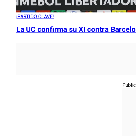
¡PARTIDO CLAVE!
La UC confirma su XI contra Barcel
Public